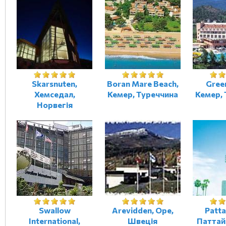
Skarsnuten,
Boran Mare Beach,
Gree
Хемседал,
Кемер, Туреччина
Кемер,
Норвегія
Swallow
Arevidden, Оре,
Patta
International,
Швеція
Паттай