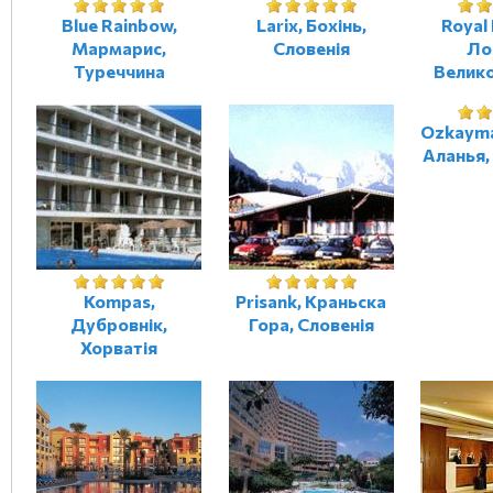
Blue Rainbow,
Larix, Бохінь,
Royal 
Мармарис,
Словенія
Ло
Туреччина
Велик
Ozkayma
Аланья,
Kompas,
Prisank, Краньска
Дубровнік,
Гора, Словенія
Хорватія