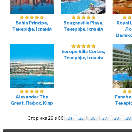
Bahia Principe,
Bouganville Playa,
Royal 
Тенеріфе, Іспанія
Тенеріфе, Іспанія
Ло
Велик
Europe Villa Cortes,
Тенеріфе, Іспанія
Alexander The
Fanabe 
Great, Пафос, Кіпр
Тенеріф
Сторінка 29 з 66
24
25
26
27
28
29