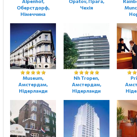
Alpenhof,
Opatov, Прага,
Rainb
Оберстдорф,
Чехія
Munc
Німеччина
Но
Museum,
Nh Tropen,
Pr
Амстердам,
Амстердам,
Амст
Нідерланди
Нідерланди
Ніде