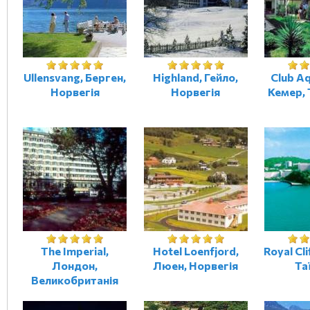
Ullensvang, Берген,
Highland, Гейло,
Club A
Норвегія
Норвегія
Кемер,
The Imperial,
Hotel Loenfjord,
Royal Cli
Лондон,
Люен, Норвегія
Та
Великобританія