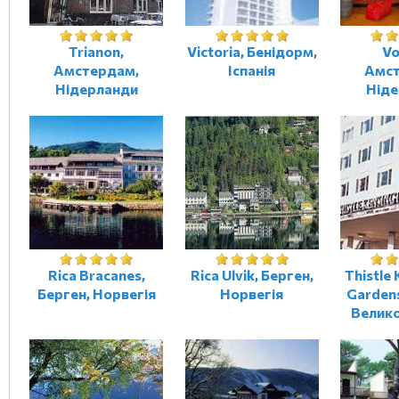
Trianon,
Victoria, Бенідорм,
Vo
Амстердам,
Іспанія
Амст
Нідерланди
Ніде
Rica Bracanes,
Rica Ulvik, Берген,
Thistle
Берген, Норвегія
Норвегія
Garden
Велик