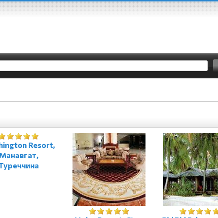
ington Resort,
Манавгат,
Туреччина