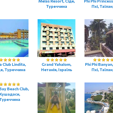
Melas Resort, Сіде,
Phi Phi Princess
Туреччина
Пхі, Таїла
a Club Lindita,
Grand Yahalom,
Phi Phi Banyan,
де, Туреччина
Нетанія, Ізраїль
Пхі, Таїла
Bay Beach Club,
Кушадаси,
Туреччина