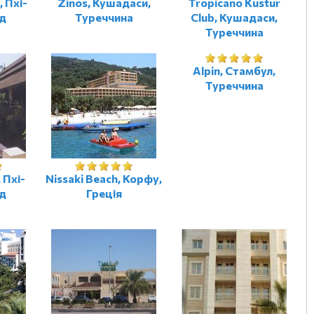
, Пхі-
Zinos, Кушадаси,
Tropicano Kustur
нд
Туреччина
Club, Кушадаси,
Туреччина
Alpin, Стамбул,
Туреччина
 Пхі-
Nissaki Beach, Корфу,
нд
Греція