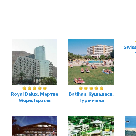
Swiss
Royal Delux, Мертве
Batihan, Кушадаси,
Море, Ізраїль
Туреччина