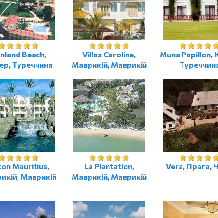
nland Beach,
Villas Caroline,
Muna Papillon, 
ер, Туреччина
Маврикій, Маврикій
Туреччин
ton Mauritius,
La Plantation,
Vera, Прага, 
икій, Маврикій
Маврикій, Маврикій