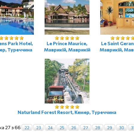
ns Park Hotel,
Le Prince Maurice,
Le Saint Geran
ер, Туреччина
Маврикій, Маврикій
Маврикій, Мав
Naturland Forest Resort, Кемер, Туреччина
ка 27 з 66
22
23
24
25
26
27
28
29
30
3