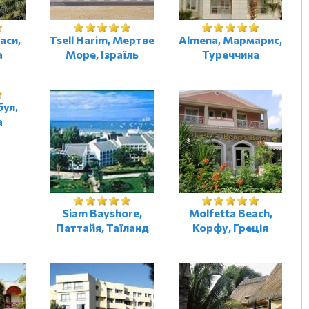
аси,
Tsell Harim, Мертве
Almena, Мармарис,
а
Море, Ізраїль
Туреччина
бул,
а
Siam Bayshore,
Molfetta Beach,
Паттайя, Таїланд
Корфу, Греція