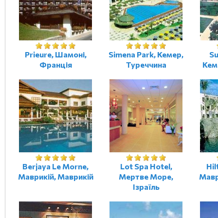
Prieure, Шамоні,
Simena Park, Кемер,
Su
Франція
Туреччина
Кем
Berjaya Le Morne,
Lot Spa Hotel,
Hil
Маврикій, Маврикій
Мертве Море,
Мавр
Ізраїль