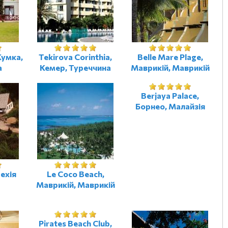
Кумка,
Tekirova Corinthia,
Belle Mare Plage,
а
Кемер, Туреччина
Маврикій, Маврикій
Berjaya Palace,
Борнео, Малайзія
Чехія
Le Coco Beach,
Маврикій, Маврикій
Pirates Beach Club,