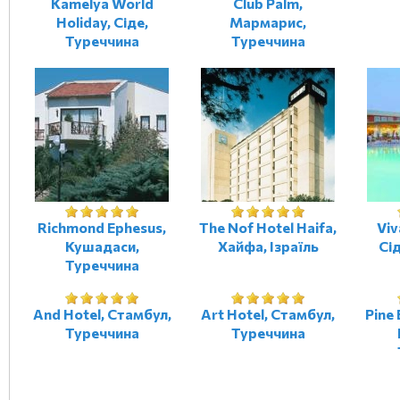
Kamelya World
Club Palm,
Holiday, Сіде,
Мармарис,
Туреччина
Туреччина
Richmond Ephesus,
The Nof Hotel Haifa,
Viv
Кушадаси,
Хайфа, Ізраїль
Сі
Туреччина
And Hotel, Стамбул,
Art Hotel, Стамбул,
Pine 
Туреччина
Туреччина