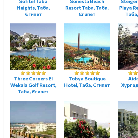
Sofitel Taba
Sonesta Beach
Steige
Heights, Таба,
Resort Taba, Таба,
Playa R
Єгипет
Єгипет
Таба
Three Corners El
Tobya Boutique
Aida
Wekala Golf Resort,
Hotel, Таба, Єгипет
Хургад
Таба, Єгипет