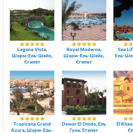
Laguna Vista,
Royal Moderna,
Sea Li
Шарм-Ель-Шейх,
Шарм-Ель-Шейх,
Ель-Ше
Єгипет
Єгипет
Tropicana Grand
Dawar El Omda, Ель
El Khan
Azure, Шарм-Ель-
Гуна, Єгипет
Є