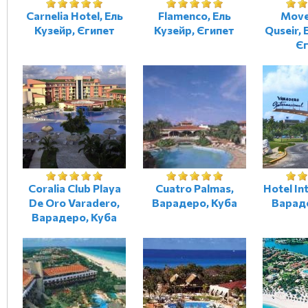
Carnelia Hotel, Ель
Flamenco, Ель
Move
Кузейр, Єгипет
Кузейр, Єгипет
Quseir, 
Є
Coralia Club Playa
Cuatro Palmas,
Hotel In
De Oro Varadero,
Варадеро, Куба
Варад
Варадеро, Куба