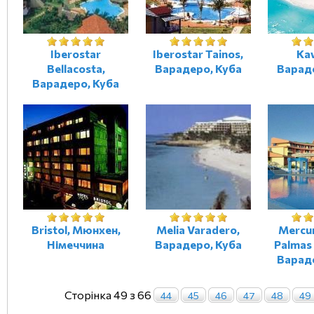
Iberostar
Iberostar Tainos,
Ka
Bellacosta,
Варадеро, Куба
Варад
Варадеро, Куба
Bristol, Мюнхен,
Melia Varadero,
Mercu
Німеччина
Варадеро, Куба
Palmas
Варад
Сторінка 49 з 66
44
45
46
47
48
49