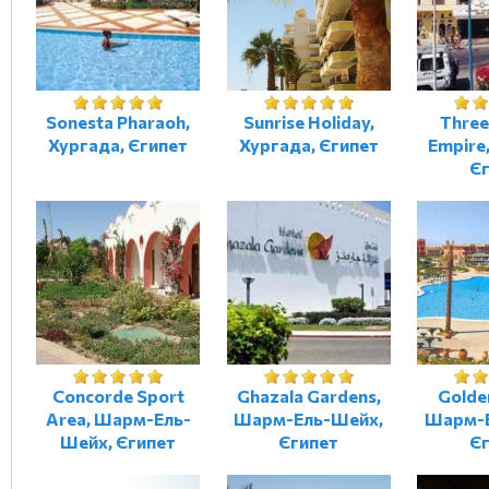
Sonesta Pharaoh,
Sunrise Holiday,
Three
Хургада, Єгипет
Хургада, Єгипет
Empire
Є
Concorde Sport
Ghazala Gardens,
Golde
Area, Шарм-Ель-
Шарм-Ель-Шейх,
Шарм-Е
Шейх, Єгипет
Єгипет
Є