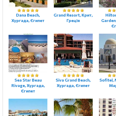
Dana Beach,
Grand Resort, Крит,
Hilto
Хургада, Єгипет
Греція
Garden
Є
Sea Star Beau
Siva Grand Beach,
Sofitel
Rivage, Хургада,
Хургада, Єгипет
Ма
Єгипет