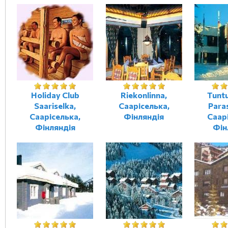
Holiday Club
Riekonlinna,
Tuntu
Saariselka,
Сааріселька,
Para
Сааріселька,
Фінляндія
Саар
Фінляндія
Фін