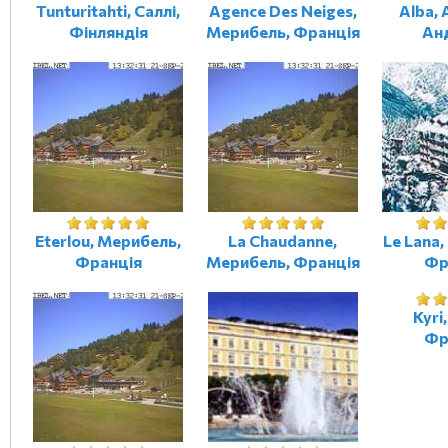
Tunturitahti, Саллі,
Agence Des Neiges,
Alba,
Фінляндія
Мерибель, Франція
Ан
Eterlou, Мерибель,
La Chaudanne,
Le Lana
Франція
Мерибель, Франція
Фр
Kyri
Фр