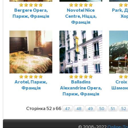
Bergere Opera,
Novotel Nice
Park, 
Париж, Франція
Centre, Ніцца,
Хо
Франція
Arotel, Париж,
Balladins
Croix
Франція
Alexandrine Opera,
Шамоні
Париж, Франція
Сторінка 52 з 66
47
48
49
50
51
52
© 2008-2022
Online-To