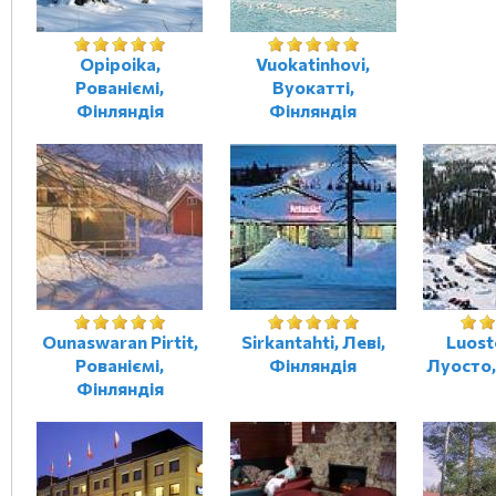
Opipoika,
Vuokatinhovi,
Рованіємі,
Вуокатті,
Фінляндія
Фінляндія
Ounaswaran Pirtit,
Sirkantahti, Леві,
Luost
Рованіємі,
Фінляндія
Луосто,
Фінляндія