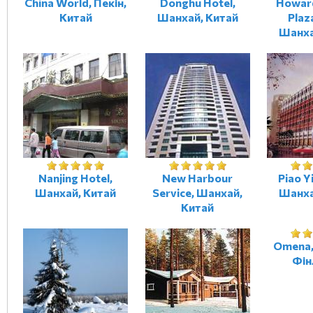
China World, Пекін,
Donghu Hotel,
Howar
Китай
Шанхай, Китай
Plaz
Шанха
Nanjing Hotel,
New Harbour
Piao Y
Шанхай, Китай
Service, Шанхай,
Шанха
Китай
Omena,
Фін