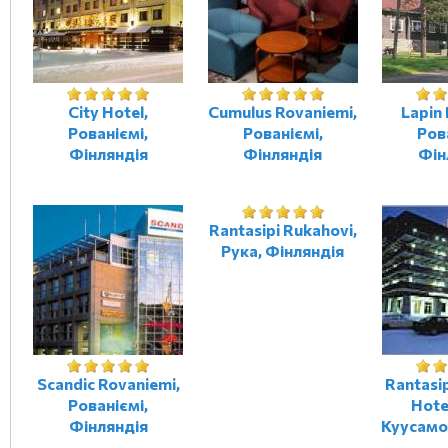
City Hotel,
Cumulus Rovaniemi,
Lapin
Рованіємі,
Рованіємі,
Ров
Фінляндія
Фінляндія
Фін
Rantasipi Rukahovi,
Рука, Фінляндія
Scandiс Rovaniemi,
Rantasi
Рованіємі,
Hote
Фінляндія
Куусамо