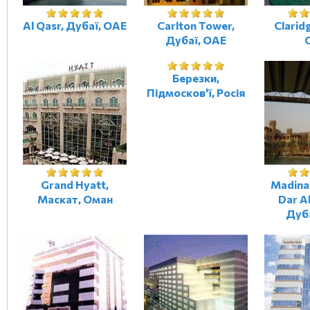
Al Qasr, Дубаї, ОАЕ
Carlton Tower,
Clarid
Дубаї, ОАЕ
Березки,
Підмосков'ї, Росія
Grand Hyatt,
Madina
Маскат, Оман
Dar A
Дуб