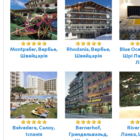
Montpelier, Вербье,
Rhodania, Вербье,
Blue Oce
Швейцарія
Швейцарія
Шрі Ла
Л
Belvedere, Салоу,
Bernerhof,
River
Іспанія
Гриндельвальд,
Ланка,