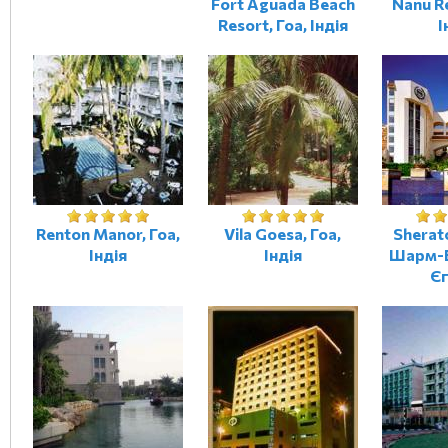
Fort Aguada Beach
Nanu Re
Resort, Гоа, Індія
І
Renton Manor, Гоа,
Vila Goesa, Гоа,
Sherat
Індія
Індія
Шарм-Е
Є