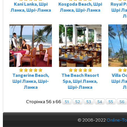
Kani Lanka, Шрі
Kosgoda Beach, Шрі
Royal P
Ланка, Шрі-Ланка
Ланка, Шрі-Ланка
Шрі Ла
Л
Tangerine Beach,
The Beach Resort
Villa O
Шрі Ланка, Шрі-
Spa, Шрі Ланка,
Шрі Ла
Ланка
Шрі-Ланка
Л
Сторінка 56 з 66
51
52
53
54
55
56
© 2008-2022
Online-To