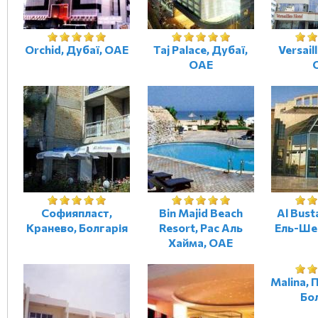
Orchid, Дубаї, ОАЕ
Taj Palace, Дубаї,
Versail
ОАЕ
Софияпласт,
Bin Majid Beach
Al Bus
Кранево, Болгарія
Resort, Рас Аль
Ель-Ше
Хайма, ОАЕ
Malina,
Бо