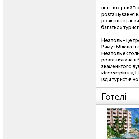
неповторний "н
розташування на
розкішні краєв
багатьох туристі
Неаполь - це тре
Риму і Мілана і н
Неаполь є столи
розташоване в 
знаменитого вул
кілометрів від 
їзди туристично
Готелі