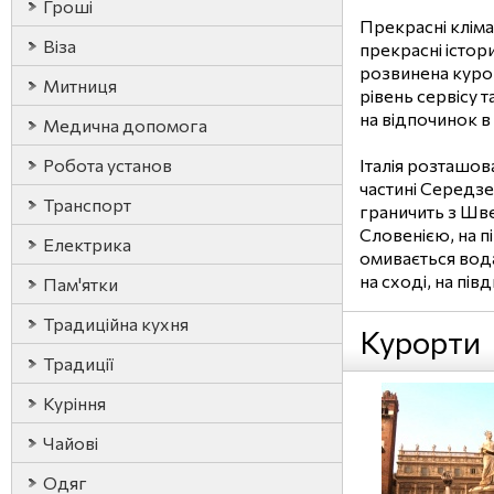
Гроші
Прекрасні клімат 
Віза
прекрасні істори
розвинена куро
Митниця
рівень сервісу т
на відпочинок в І
Медична допомога
Робота установ
Італія розташов
частині Середзем
Транспорт
граничить з Швей
Словенією, на пі
Електрика
омивається вод
на сході, на півдн
Пам'ятки
Традиційна кухня
Курорти
Традиції
Куріння
Чайові
Одяг