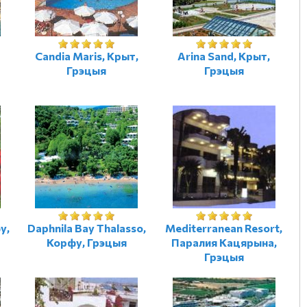
Candia Maris, Крыт,
Arina Sand, Крыт,
Грэцыя
Грэцыя
у,
Daphnila Bay Thalasso,
Mediterranean Resort,
Корфу, Грэцыя
Паралия Кацярына,
Грэцыя