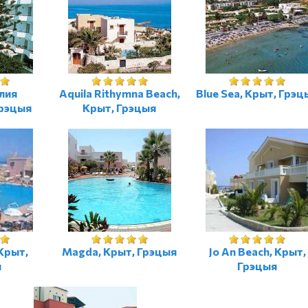
алия
Aquila Rithymna Beach,
Blue Sea, Крыт, Грэц
Грэцыя
Крыт, Грэцыя
 Крыт,
Magda, Крыт, Грэцыя
Jo An Beach, Крыт,
я
Грэцыя