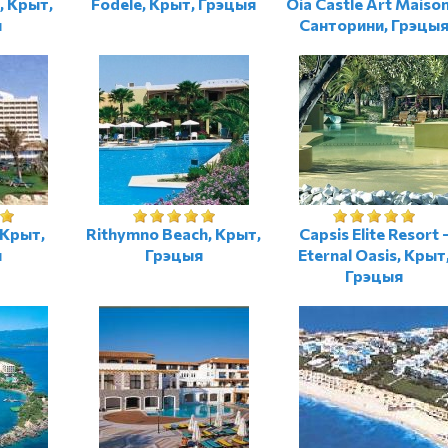
, Крыт,
Fodele, Крыт, Грэцыя
Oia Castle Art Maison
я
Санторини, Грэцы
 Крыт,
Rithymno Beach, Крыт,
Capsis Elite Resort 
я
Грэцыя
Eternal Oasis, Крыт
Грэцыя