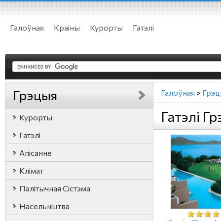
Галоўная
Краіны
Курорты
Гатэлі
Грэцыя
Галоўная
>
Грэц
Гатэлі Г
Курорты
Гатэлі
Апісанне
Клімат
Палітычная Сістэма
Насельніцтва