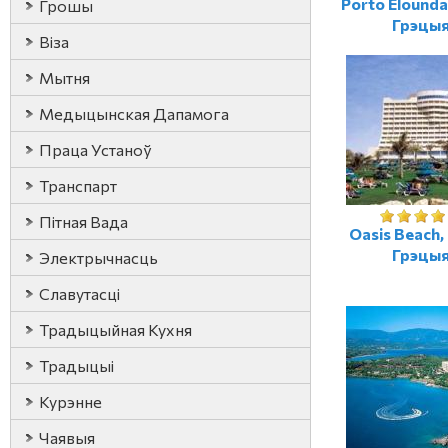
Porto Elounda
Грошы
Грэцы
Віза
Мытня
Медыцынская Дапамога
Праца Устаноў
Транспарт
Пітная Вада
Oasis Beach,
Грэцы
Электрычнасць
Славутасці
Традыцыйная Кухня
Традыцыі
Курэнне
Чаявыя