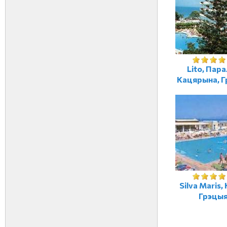
Lito, Пар
Кацярына, 
Silva Maris,
Грэцы