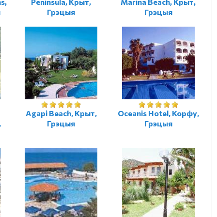
s,
Peninsula, Крыт,
Marina Beach, Крыт,
я
Грэцыя
Грэцыя
-
Agapi Beach, Крыт,
Oceanis Hotel, Корфу,
,
Грэцыя
Грэцыя