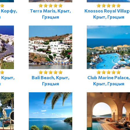
, Корфу,
Terra Maris, Крыт,
Knossos Royal Villag
я
Грэцыя
Крыт, Грэцыя
, Крыт,
Bali Beach, Крыт,
Club Marine Palace,
я
Грэцыя
Крыт, Грэцыя