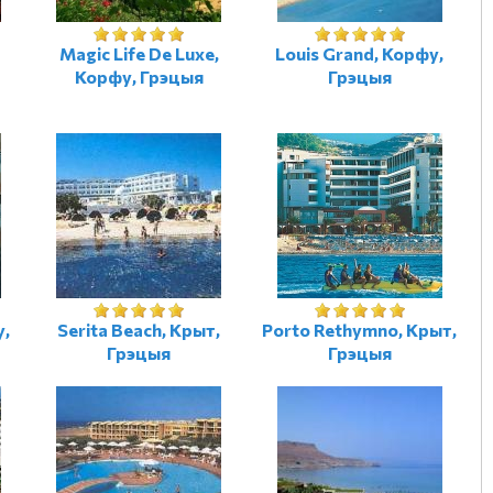
Magic Life De Luxe,
Louis Grand, Корфу,
Корфу, Грэцыя
Грэцыя
у,
Serita Beach, Крыт,
Porto Rethymno, Крыт,
Грэцыя
Грэцыя