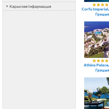
Карысная Iнфармацыя
Corfu Imperial
Грэцы
Athina Palace
Грэцы