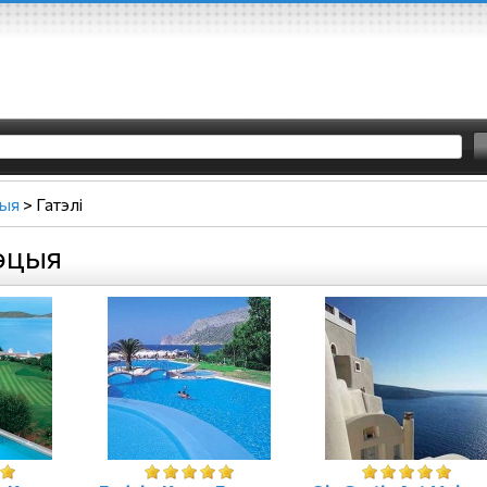
ыя
>
Гатэлі
рэцыя