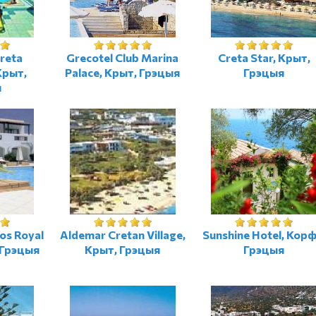
Creta
Grecotel Club Marina
Creta Star, Крыт,
Крыт,
Palace, Крыт, Грэцыя
Грэцыя
я
os Royal
Aldemar Cretan Village,
Sunshine Hotel, Корф
, Грэцыя
Крыт, Грэцыя
Грэцыя