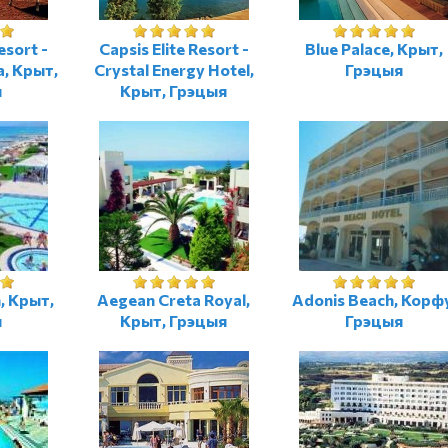
esort -
Capsis Elite Resort -
Blue Palace, Крыт,
a, Крыт,
Crystal Energy Hotel,
Грэцыя
я
Крыт, Грэцыя
, Крыт,
Aegean Creta Royal,
Adonis Beach, Корф
я
Крыт, Грэцыя
Грэцыя