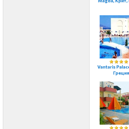
Magda, Крит,
Vantaris Palac
Греци