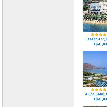
Creta Star, 
Греци
Arina Sand, 
Греци