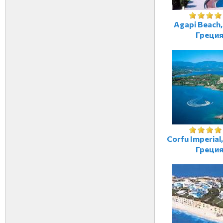
Agapi Beach,
Греци
Corfu Imperial
Греци