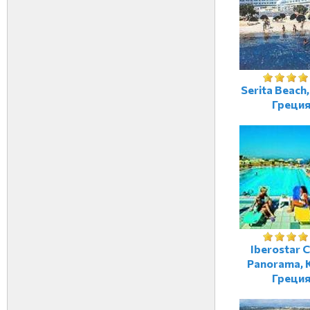
Serita Beach,
Греци
Iberostar 
Panorama, 
Греци