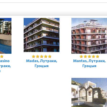
Casino
Madas, Лутраки,
Mantas, Лутраки,
траки,
Грэцыя
Грэцыя
я