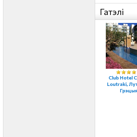
Гатэлі
Club Hotel 
Loutraki, Лу
Грэцы