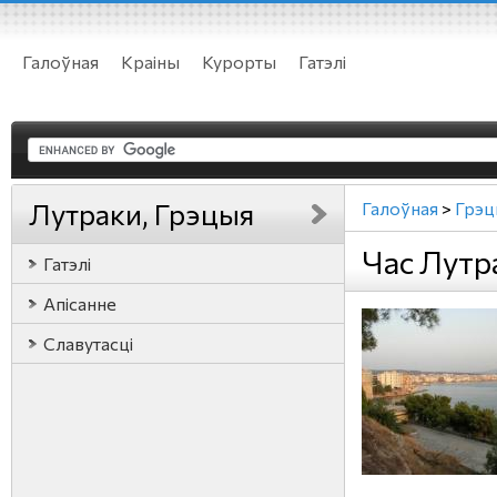
Галоўная
Краіны
Курорты
Гатэлі
Лутраки, Грэцыя
Галоўная
>
Грэц
Час Лутр
Гатэлі
Апісанне
Славутасці