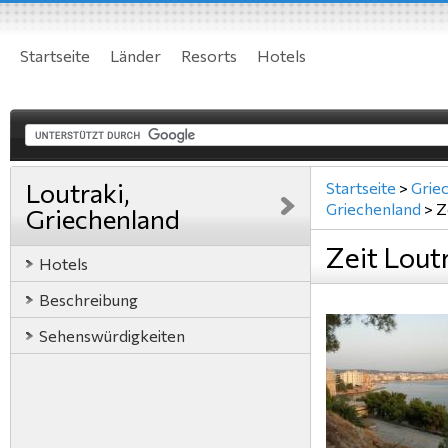
Startseite
Länder
Resorts
Hotels
Loutraki,
Startseite
>
Grie
Griechenland
>
Z
Griechenland
Zeit Lout
Hotels
Beschreibung
Sehenswürdigkeiten