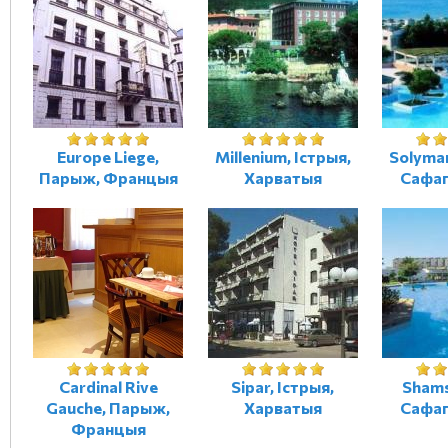
Europe Liege,
Millenium, Істрыя,
Solymar
Парыж, Францыя
Харватыя
Сафаг
Cardinal Rive
Sipar, Істрыя,
Shams
Gauche, Парыж,
Харватыя
Сафаг
Францыя