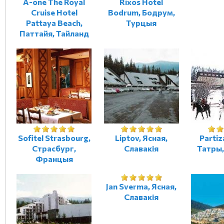
A-one The Royal
Rixos Hotel
Cruise Hotel
Bodrum, Бодрум,
Pattaya Beach,
Турцыя
Паттайя, Тайланд
Sofitel Strasbourg,
Liptov, Ясная,
Partiz
Страсбург,
Славакія
Татры,
Францыя
Jan Sverma, Ясная,
Славакія