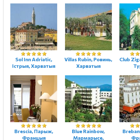
Sol Inn Adriatic,
Villas Rubin, Ровинь,
Club Zig
Істрыя, Харватыя
Харватыя
Ту
Brescia, Парыж,
Blue Rainbow,
Breban
Францыя
Мармарысе,
Фр