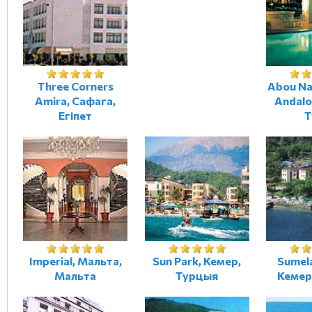
Three Corners
Abou Na
Amira, Сафага,
Andalo
Егіпет
Т
Imperial, Мальта,
Sun Park, Кемер,
Sumel
Мальта
Турцыя
Кемер