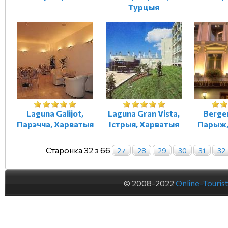
Турцыя
Laguna Galijot,
Laguna Gran Vista,
Berge
Парэчча, Харватыя
Істрыя, Харватыя
Парыж,
Старонка 32 з 66
27
28
29
30
31
32
© 2008-2022
Online-Touris