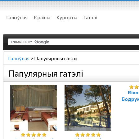
Галоўная
Краіны
Курорты
Гатэлі
Галоўная
>
Папулярныя гатэлі
Папулярныя гатэлі
Rixo
Бодрум