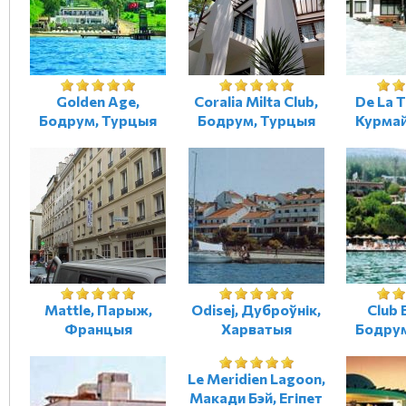
Golden Age,
Coralia Milta Club,
De La T
Бодрум, Турцыя
Бодрум, Турцыя
Курмай
Mattle, Парыж,
Odisej, Дуброўнік,
Club 
Францыя
Харватыя
Бодрум
Le Meridien Lagoon,
Макади Бэй, Егіпет