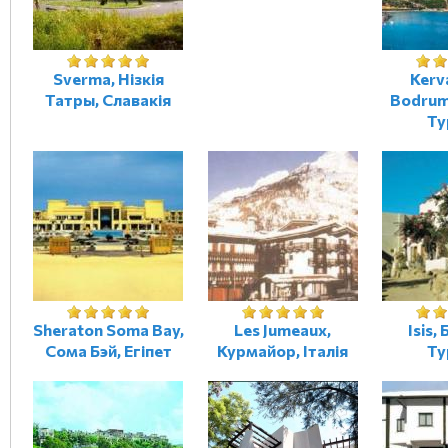
Sverma, Нізкія
Kerv
Татры, Славакія
Bodrum
Ту
Sheraton Soma Bay,
Les Jumeaux,
Isis,
Сома Бэй, Егіпет
Курмайор, Італія
Ту