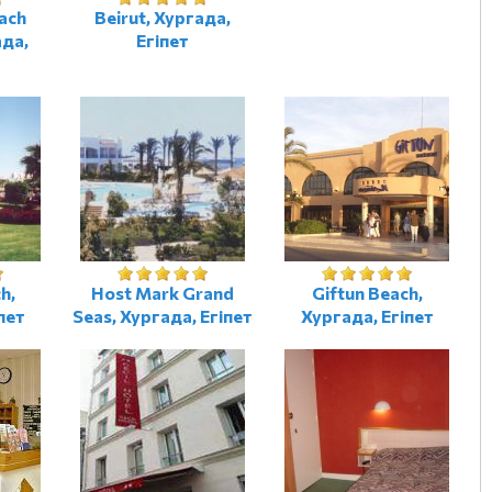
each
Beirut, Хургада,
ада,
Егіпет
h,
Host Mark Grand
Giftun Beach,
пет
Seas, Хургада, Егіпет
Хургада, Егіпет