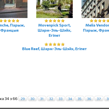
nche, Парыж,
Movenpick Sport,
Melia Vendo
Францыя
Шарм-Эль-Шэйх,
Парыж, Фра
Егіпет
Blue Reef, Шарм-Эль-Шэйх, Егіпет
ка 34 з 66
29
30
31
32
33
34
35
36
37
3