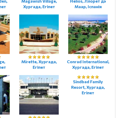
den,
Magawish Village,
Helios, Ллорет дэ
пет
Хургада, Егіпет
Маар, Іспанія
ge,
Mirette, Хургада,
Conrad International,
пет
Егіпет
Хургада, Егіпет
Sindbad Family
Resort, Хургада,
Егіпет