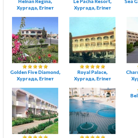
Helnan Regina,
Le Pacha Resort,
Sea G
Хургада, Егіпет
Хургада, Егіпет
Golden Five Diamond,
Royal Palace,
Charm
Хургада, Егіпет
Хургада, Егіпет
Ху
Bel