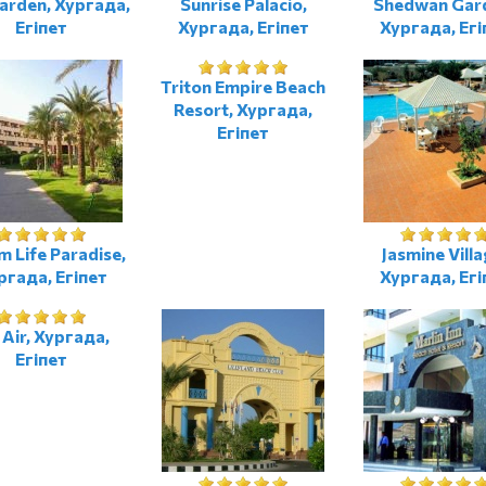
arden, Хургада,
Sunrise Palacio,
Shedwan Gar
Егіпет
Хургада, Егіпет
Хургада, Егі
Triton Empire Beach
Resort, Хургада,
Егіпет
 Life Paradise,
Jasmine Villa
ргада, Егіпет
Хургада, Егі
 Air, Хургада,
Егіпет