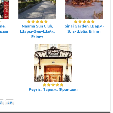
me,
Naama Sun Club,
Sinai Garden, Шарм-
нцыя
Шарм-Эль-Шэйх,
Эль-Шэйх, Егіпет
Егіпет
Peyris, Парыж, Францыя
8
39