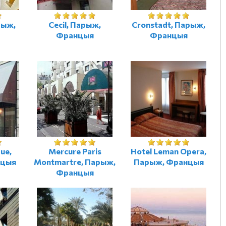
арыж,
Cecil, Парыж,
Cronstadt, Парыж,
Францыя
Францыя
ue,
Mercure Paris
Hotel Leman Opera,
нцыя
Montmartre, Парыж,
Парыж, Францыя
Францыя