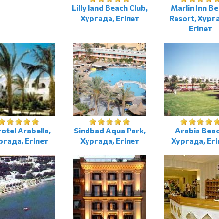
Lilly land Beach Club,
Marlin Inn B
Хургада, Егіпет
Resort, Хург
Егіпет
rotel Arabella,
Sindbad Aqua Park,
Arabia Beac
ргада, Егіпет
Хургада, Егіпет
Хургада, Егі