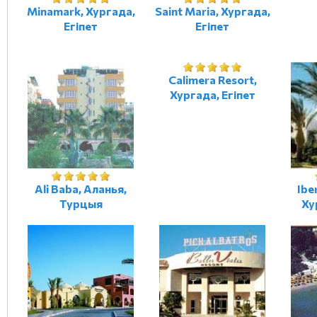
Minamark, Хургада,
Saint Maria, Хургада,
Егіпет
Егіпет
Calimera Resort,
Хургада, Егіпет
Ali Baba, Аланья,
Ibe
Турцыя
Ху