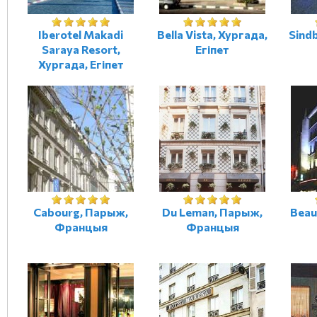
Iberotel Makadi
Bella Vista, Хургада,
Sind
Saraya Resort,
Егіпет
Хургада, Егіпет
Cabourg, Парыж,
Du Leman, Парыж,
Beau
Францыя
Францыя