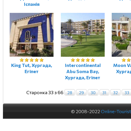
Іспанія
King Tut, Хургада,
Intercontinental
Moon Va
Егіпет
Abu Soma Bay,
Хургад
Хургада, Егіпет
Старонка 33 з 66
28
29
30
31
32
33
© 2008-2022
Online-Touris