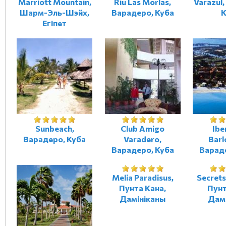
Marriott Mountain,
Riu Las Morlas,
Varazul
Шарм-Эль-Шэйх,
Варадеро, Куба
К
Егіпет
Sunbeach,
Club Amigo
Ibe
Варадеро, Куба
Varadero,
Barl
Варадеро, Куба
Варад
Melia Paradisus,
Secrets
Пунта Кана,
Пунт
Дамініканы
Дам