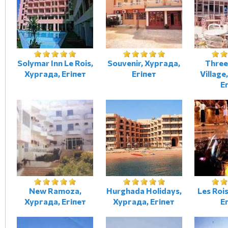
Solymar Inn Le Rois,
Souvenir, Хургада,
Three
Хургада, Егіпет
Егіпет
Village
Е
New Ramoza,
Hurghada Holidays,
Les Roi
Хургада, Егіпет
Хургада, Егіпет
Е