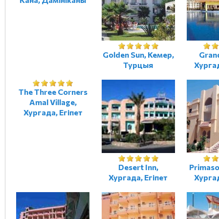
Golden Sun, Кемер,
Gran
Турцыя
Хургад
The Three Corners
Amal Village,
Хургада, Егіпет
Desert Inn,
Primaso
Хургада, Егіпет
Хургад