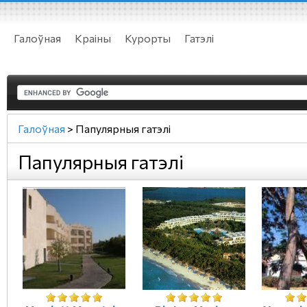
Галоўная
Краіны
Курорты
Гатэлі
Галоўная
>
Папулярныя гатэлі
Папулярныя гатэлі