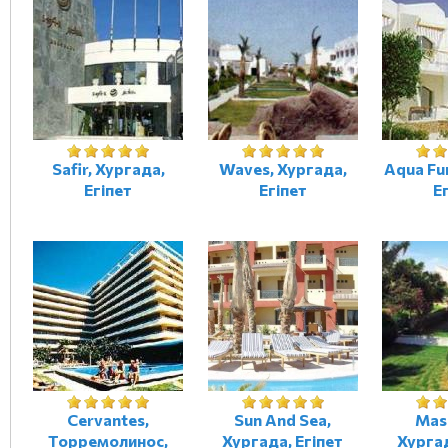
Safir, Хургада,
Waves, Хургада,
Aqua Fu
Егіпет
Егіпет
Е
Cervantes,
Sun And Sea,
Mas
Торремолинос,
Хургада, Егіпет
Хургад