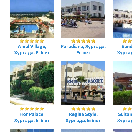
Amal Village,
Paradiana, Хургада,
Sand
Хургада, Егіпет
Егіпет
Хургад
Hor Palace,
Regina Style,
Sultan
Хургада, Егіпет
Хургада, Егіпет
Хургад