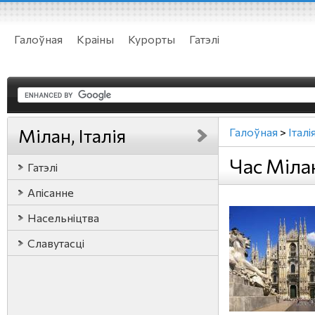
Галоўная
Краіны
Курорты
Гатэлі
Мілан, Італія
Галоўная
>
Італі
Час Мілан
Гатэлі
Апісанне
Насельніцтва
Славутасці