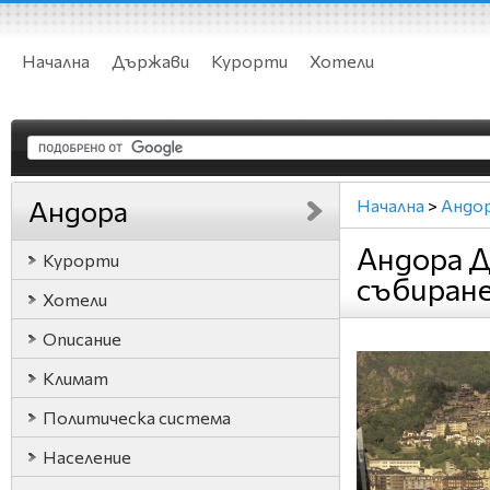
Начална
Държави
Курорти
Хотели
Андора
Начална
>
Андо
Андора 
Курорти
събиран
Хотели
Описание
Климат
Политическа система
Население