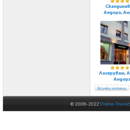
Скандинав
Андора, Ан
Лагерувам, А
Андор
Всички хотели
© 2008-2022
Online-Touris