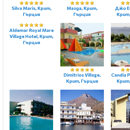
Silva Maris, Крит,
Магда, Крит,
Джо Е
Гърция
Гърция
Крит
Aldemar Royal Mare
Village Hotel, Крит,
Гърция
Dimitrios Village,
Candia P
Крит, Гърция
Крит