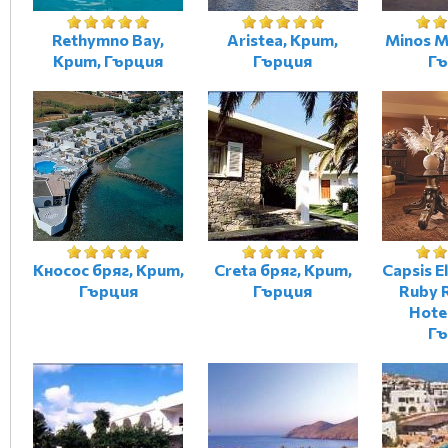
Rethymno Bay,
Aristea, Крит,
Minos M
Крит, Гърция
Гърция
Гъ
Кносос бряг, Крит,
Creta бряг, Крит,
Capsis El
Гърция
Гърция
Ruby 
Hote
Гъ