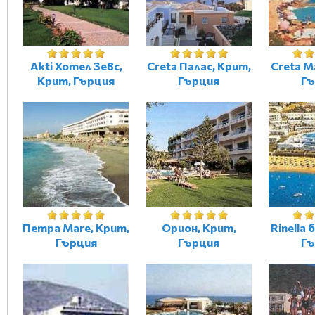
Akti Хотел Зевс,
Creta Палас, Крит,
Creta M
Крит, Гърция
Гърция
Гъ
Петра Mare, Крит,
Орион, Крит,
Rinella 
Гърция
Гърция
Гъ