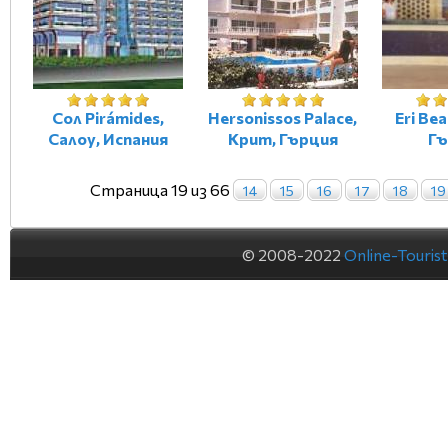
Сол Pirámides,
Hersonissos Palace,
Eri Be
Салоу, Испания
Крит, Гърция
Гъ
Страница 19 из 66
14
15
16
17
18
19
© 2008-2022
Online-Touris