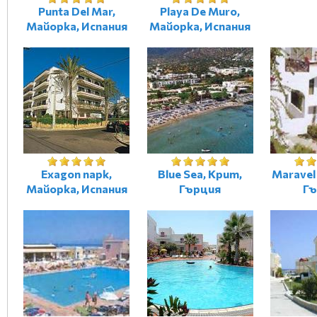
Punta Del Mar,
Playa De Muro,
Майорка, Испания
Майорка, Испания
Exagon парк,
Blue Sea, Крит,
Maravel
Майорка, Испания
Гърция
Гъ