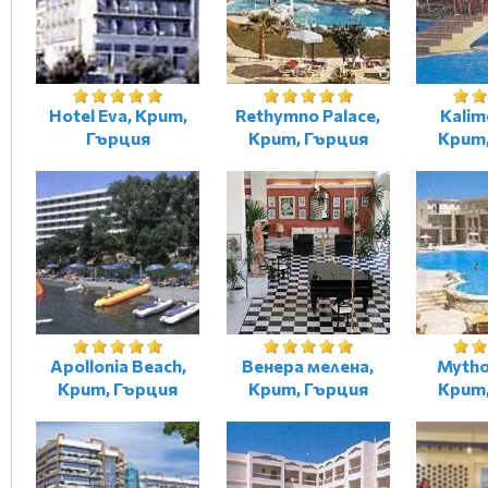
Hotel Eva, Крит,
Rethymno Palace,
Kalime
Гърция
Крит, Гърция
Крит
Apollonia Beach,
Венера мелена,
Mytho
Крит, Гърция
Крит, Гърция
Крит