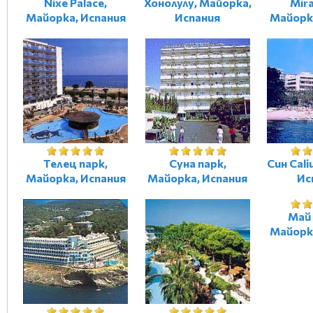
Nixe Palace,
Хонолулу, Майорка,
Mira
Майорка, Испания
Испания
Майорк
Телец парк,
Суна парк,
Син Cali
Майорка, Испания
Майорка, Испания
Ис
Май 
Майорк