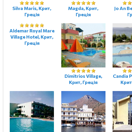
Silva Maris, Крит,
Magda, Крит,
Jo An B
Греція
Греція
Г
Aldemar Royal Mare
Village Hotel, Крит,
Греція
Dimitrios Village,
Candia P
Крит, Греція
Крит