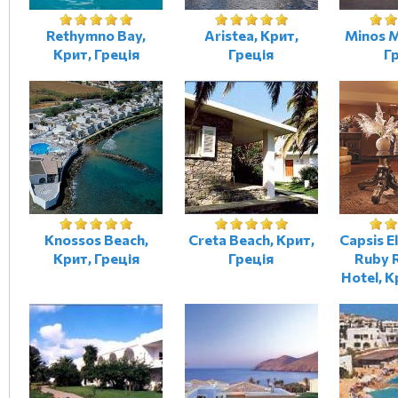
Rethymno Bay,
Aristea, Крит,
Minos M
Крит, Греція
Греція
Г
Knossos Beach,
Creta Beach, Крит,
Capsis El
Крит, Греція
Греція
Ruby 
Hotel, К