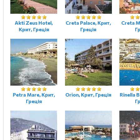
Akti Zeus Hotel,
Creta Palace, Крит,
Creta M
Крит, Греція
Греція
Г
Petra Mare, Крит,
Orion, Крит, Греція
Rinella 
Греція
Г