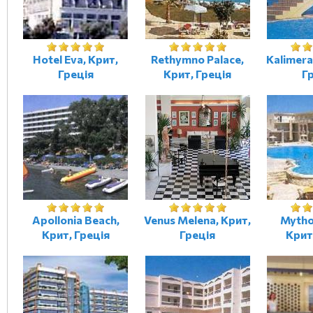
Hotel Eva, Крит,
Rethymno Palace,
Kalimera 
Греція
Крит, Греція
Г
Apollonia Beach,
Venus Melena, Крит,
Mytho
Крит, Греція
Греція
Крит