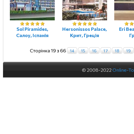
Sol Piramides,
Hersonissos Palace,
Eri Be
Салоу, Іспанія
Крит, Греція
Г
Сторінка 19 з 66
14
15
16
17
18
19
© 2008-2022
Online-To