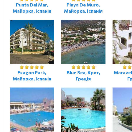
Punta Del Mar,
Playa De Muro,
Майорка, Іспанія
Майорка, Іспанія
Exagon Park,
Blue Sea, Крит,
Maravel
Майорка, Іспанія
Греція
Г