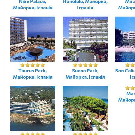
Nixe Palace,
Honolulu, Майорка,
Mira
Майорка, Іспанія
Іспанія
Майорк
Taurus Park,
Sunna Park,
Son Cali
Майорка, Іспанія
Майорка, Іспанія
Іс
Mar 
Майорк