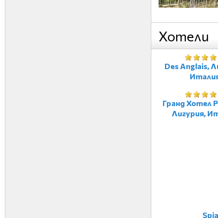
Хотели
Des Anglais, Л
Итали
Гранд Хотел Р
Лигурия, И
Spi