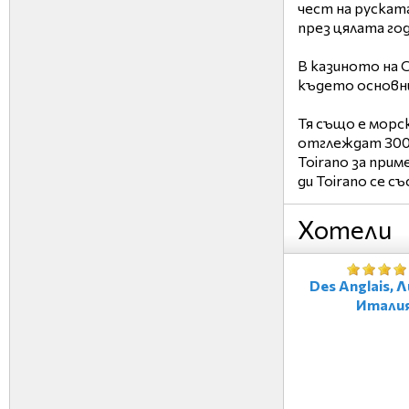
чест на рускат
през цялата год
В казиното на С
където основни
Тя също е морск
отглеждат 3000
Toirano за прим
ди Toirano се 
Хотели
Des Anglais, 
Итали