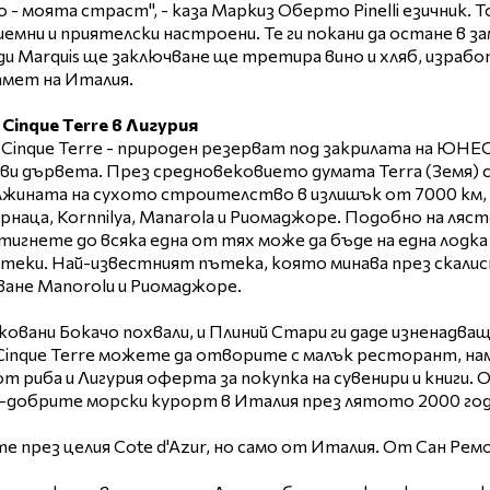
 - моята страст", - каза Маркиз Оберто Pinelli езичник. Т
мни и приятелски настроени. Те ги покани да остане в за
и Marquis ще заключване ще третира вино и хляб, израбо
амет на Италия.
- Cinque Terre в Лигурия
ли Cinque Terre - природен резерват под закрилата на ЮН
ви дървета. През средновековието думата Terra (Земя) съ
лжината на сухото строителство в излишък от 7000 км,
наца, Kornnilya, Manarola и Риомаджоре. Подобно на ляст
стигнете до всяка една от тях може да бъде на една лодк
теки. Най-известният пътека, която минава през скалист
ване Manorolu и Риомаджоре.
вани Бокачо похвали, и Плиний Стари ги даде изненадващо
 Cinque Terre можете да отворите с малък ресторант, нам
т риба и Лигурия оферта за покупка на сувенири и книги. 
ай-добрите морски курорт в Италия през лятото 2000 год
 през целия Cote d'Azur, но само от Италия. От Сан Ремо