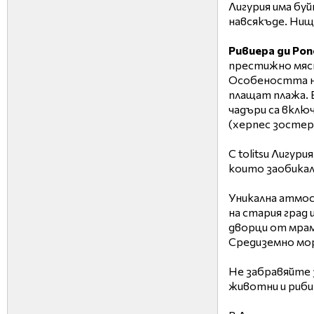
Лигурия има буй
навсякъде. Нищ
Ривиера ди Pon
престижно мяст
Особеността на
плащат плажа. 
чадъри са вклю
(херпес зостер)
C tolitsu Лигурия
които заобикал
Уникална атмосф
на стария град
дворци от мрам
Средиземно мо
Не забравяйте з
животни и риби.