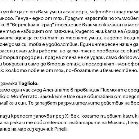
а може да се похвали улица асансьори, лифтове и апартаме
много. Генуа - едно от тях. Градът нараства по хълмовете
ки в "вертикални град" посещение взаимно жилища на мо
ентър е лабиринт от паяжини, където нишката на Ариадн
лата идея: да се скитат из тесните улици, където къщите
сне дома си, това е удоволствие. Един интересен начин д
расени с мазилка работа, но за по-тясно проверка се оказв
втория прозорец, празна стена не се удари, само dorisov
ои боядисани само до втория етаж, а последният - монофо
к: колкото повече от тях, по-богатите и величествено.
 замъка
Tagliolo.
 само един час след Апенините в провинция Пиемонт е сред
gliolo Monferrato. Замъкът е все още обитавана от предс
 майка и син. Те запазват разрушителните действия на вр
ази крепост започва през XI век, когато първият камък 
а на ръка и те собственост главатарите на Милано, Генуа
ие на маркиз езичник Pinelli.