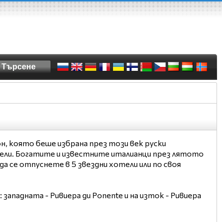
он, която беше избрана през този век руски
ели. Богатите и известните италианци през лятото
да се отпуснете в 5 звездни хотели или по своя
 западната - Ривиера ди Ponente и на изток - Ривиера