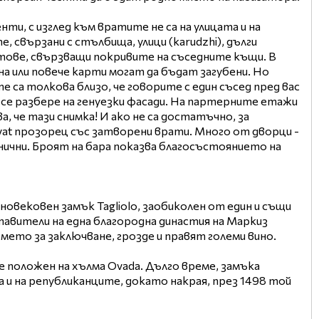
нти, с изглед към вратите не са на улицата и на
, свързани с стълбища, улици (karudzhi), дълги
стове, свързващи покривите на съседните къщи. В
а или повече карти могат да бъдат загубени. Но
 са толкова близо, че говорите с един съсед пред вас
а се разбере на генуезки фасади. На партерните етажи
а, че тази снимка! И ако не са достатъчно, за
yvat прозорец със затворени врати. Много от дворци -
нични. Броят на бара показва благосъстоянието на
новековен замък Tagliolo, заобиколен от един и същи
тавители на една благородна династия на Маркиз
емето за заключване, грозде и правят големи вино.
е положен на хълма Ovada. Дълго време, замъка
 и на републиканците, докато накрая, през 1498 той