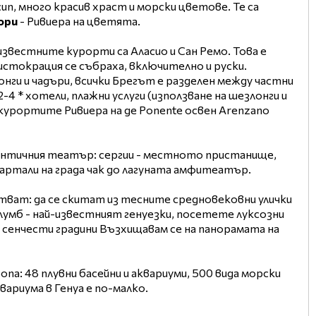
ип, много красив храст и морски цветове. Те са
ори
- Ривиера на цветята.
известните курорти са Аласио и Сан Ремо. Това е
стокрация се събраха, включително и руски.
ги и чадъри, всички Брегът е разделен между частни
 * хотели, плажни услуги (използване на шезлонги и
 курортите Ривиера на де Ponente освен Arenzano
нтичния театър: сергии - местното пристанище,
артали на града чак до лагуната амфитеатър.
встват: да се скитат из тесните средновековни улички
лумб - най-известният генуезки, посетете луксозни
 сенчести градини Възхищавам се на панорамата на
па: 48 плувни басейни и аквариуми, 500 вида морски
ариума в Генуа е по-малко.