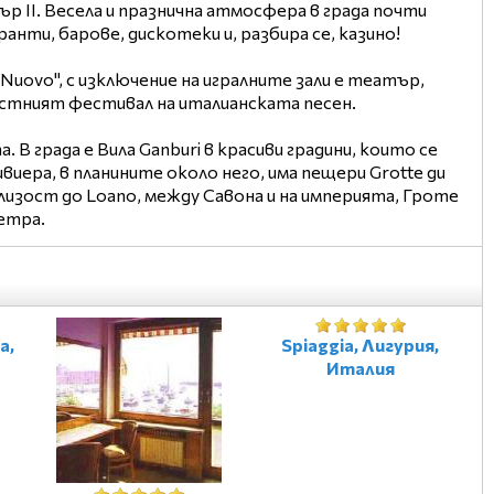
р II. Весела и празнична атмосфера в града почти
анти, барове, дискотеки и, разбира се, казино!
Nuovo", с изключение на игралните зали е театър,
стният фестивал на италианската песен.
В града е Вила Ganburi в красиви градини, които се
ера, в планините около него, има пещери Grotte ди
близост до Loano, между Савона и на империята, Гроте
метра.
а,
Spiaggia, Лигурия,
Италия