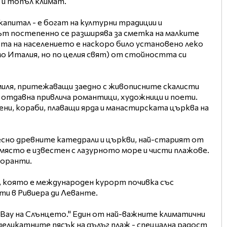
к и топъл климат.
капитал - е богат на културни традиции и
дът постепенно се разширява за сметка на малките
ота на населението е наскоро било установено леко
мо Италия, но по целия свят) от стойността си
миля, притежаващи заедно с живописните скалисти
 отдавна привлича романтици, художници и поети.
ни, кораби, плаващи ярда и манастирската църква на
есно древните катедрали и църкви, най-старият от
а място е известен с лазурното море и чисти плажове.
торанти.
 която е международен курорт почивка със
ти в Ривиера ди Леванте.
 "Bay на Слънцето." Един от най-важните климатични
деликатните пясък на дълъг плаж - специална радост