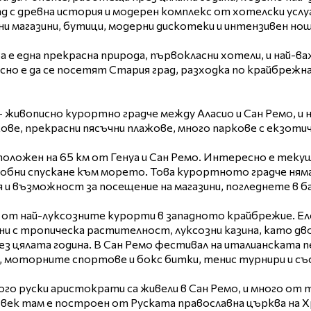
ад с древна история и модерен комплекс от хотелски услу
ни магазини, бутици, модерни дискотеки и интензивен но
а е една прекрасна природа, първокласни хотели, и най-
сно е да се посетят Стария град, разходка по крайбрежн
- живописно курортно градче между Аласио и Сан Ремо, и 
ове, прекрасни пясъчни плажове, много паркове с екзоти
зположен на 65 км от Генуа и Сан Ремо. Интересно е тек
добни спускане към морето. Това курортното градче няма
 и възможност за посещение на магазини, погледнете в б
н от най-луксозните курорти в западното крайбрежие. Ел
ни с тропическа растителност, луксозни казина, като дво
ез цялата година. В Сан Ремо фестивал на италианската п
моторните спортове и бокс битки, тенис турнири и със
ого руски аристократи са живели в Сан Ремо, и много от т
век там е построен от Руската православна църква на Хри