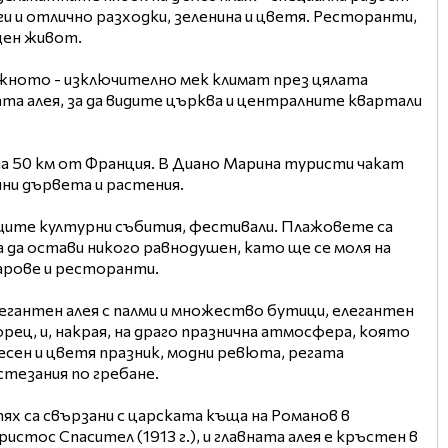
ги и отлично разходки, зеленина и цветя. Ресторанти,
щен живот.
важното - изключително мек климат през цялата
ата алея, за да видите църква и централните квартали
на 50 км от Франция. В Диано Марина туристи чакат
чни дървета и растения.
ущите културни събития, фестивали. Плажовете са
 да остави никого равнодушен, като ще се моля на
арове и ресторанти.
егантен алея с палми и множество бутици, елегантен
рец, и, накрая, на драго празнична атмосфера, която
есен и цветя празник, модни ревюта, регата
тезания по гребане.
ях са свързани с царската къща на Романов в
стос Спасител (1913 г.), и главната алея е кръстен в