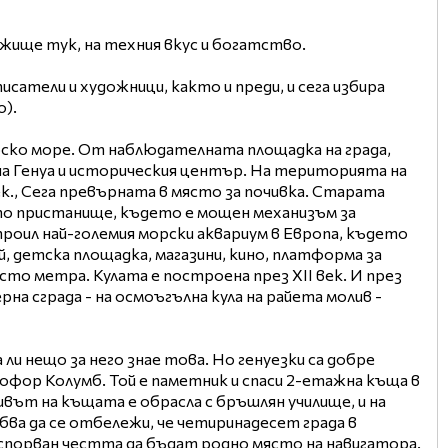
ежище тук, на техния вкус и богатство.
атели и художници, както и преди, и сега избира
o).
гурско море. От наблюдателната площадка на града,
 на Генуа и историческия център. На територията на
к., Сега превърната в място за почивка. Старата
то пристанище, където е мощен механизъм за
троил най-големия морски аквариум в Европа, където
, детска площадка, магазини, кино, платформа за
 сто метра. Кулата е построена през XII век. И през
рна сграда - на осмоъгълна кула на райета молив -
ли нещо за него знае това. Но генуезки са добре
офор Колумб. Той е паметник и спаси 2-етажна къща в
ивът на къщата е обрасла с бръшлян училище, и на
бва да се отбележи, че четиринадесет града в
 оспорван честта да бъдат родно място на навигатора.