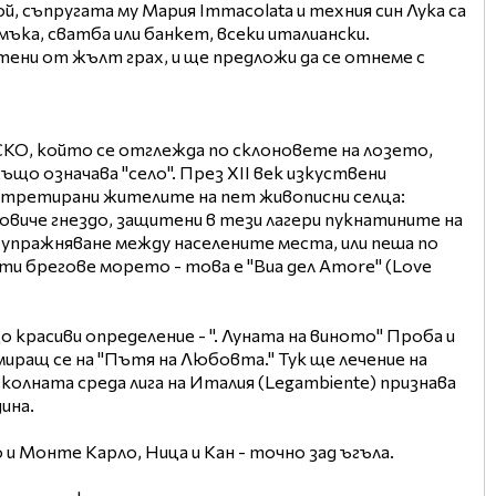
ой, съпругата му Мария Immacolata и техния син Лука са
мъка, сватба или банкет, всеки италиански.
тени от жълт грах, и ще предложи да се отнеме с
ЕСКО, който се отглежда по склоновете на лозето,
що означава "село". През XII век изкуствени
 третирани жителите на пет живописни селца:
овиче гнездо, защитени в тези лагери пукнатините на
а упражняване между населените места, или пеша по
и брегове морето - това е "Виа дел Amore" (Love
 красиви определение - ". Луната на виното" Проба и
иращ се на "Пътя на Любовта." Тук ще лечение на
Околната среда лига на Италия (Legambiente) признава
ина.
 и Монте Карло, Ница и Кан - точно зад ъгъла.