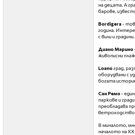
на децата. А гр
барове, извест
Bordigera
- тов
година. Интере
с вили и градини.
Диано Марино
живописни плаж
Loano
град, ра
оборудвани с у
богата история
Сан Ремо
- еди
паркове и гради
преобладава пр
ветроходство, 
В миналото, мн
началото на ХХ 