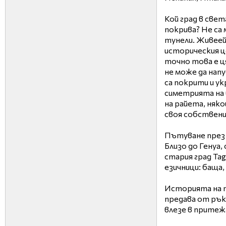
Кой град в свет
покрива? Не са 
тунели. Живеей
историческия ц
точно това е ця
не може да напу
са покрити и ук
симетрията на 
на райета, няк
своя собствени
Пътуване през
Близо до Генуа,
стария град Ta
езичници: баща,
Историята на т
предава от рък
влезе в притежан