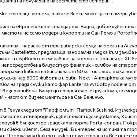
ицията на получаване на гостите сто истории ..
лко стотици хотели, така че всеки може да се намери уб
ят на европейските стандарти. Видни, добре известни пис
 място (и не само модерни курорти на Сан Ремо и Portofin
 капитал - нарасна от три рибарски селца на брега на Ли
хълм Castelletto, предлагаща панорамна гледка към залива
ище, и първото споменаване на което се отнася до XII ве
в непосредствена близост до фанатик - символ на старо
панорамна кабина на височина от 50 м. Той също така пос
ъдържа над 5000 животни и риби. Next - Антарктика музей
мвол на града служи като фар Lanterna vys6otoy повече от
е възстановена. Близо до стария фар, е друга кула, но моде
e" - част от бизнес центъра на Сан Бениньо.
т в Генуа следи от "Парфюмът" Патрик Suskind. Изглежда 
олегите си сънародник, известният изследовател, Христ
anoyoli в близост до градската порта Porta-сопран. Покр
ги свежи цветя. Сега е музей. В интерес на истината тря
я и Португалия (както и някои други страни) и все още е