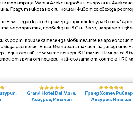
а императрица Мария Александровна, съпруга на Александъ
ина. Градът никога не спи, нощен живот се свежда рестор
ан Ремо, един красив пример за архитектура в стил "Арт 
те мероприятия, провеждани в Сан Ремо, например, изве
и курорт, привлекателен за любителите на археологията. 
 вида растения. В най-вътрешната част на западните Риви
ер - един от най-големите пещери в Италия. Намира се в 
състои от група от пещери, най-дългата от които е 1170 
Лигурия,
Grand Hotel Del Mare,
Гранд Хотел Ривиер
я
Лигурия, Италия
Лигурия, Италия