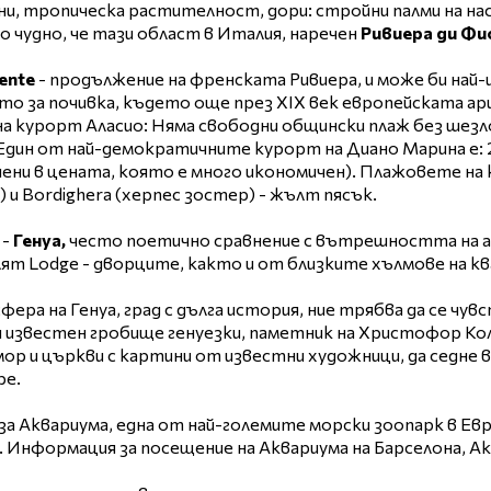
ни, тропическа растителност, дори: стройни палми на нас
о чудно, че тази област в Италия, наречен
Ривиера ди Фи
ente
- продължение на френската Ривиера, и може би най-
о за почивка, където още през XIX век европейската ари
 курорт Аласио: Няма свободни общински плаж без шезлон
Един от най-демократичните курорт на Диано Марина е: 2-4
чени в цената, която е много икономичен). Плажовете на
 и Bordighera (херпес зостер) - жълт пясък.
 -
Генуа,
често поетично сравнение с вътрешността на а
ят Lodge - дворците, както и от близките хълмове на кв
ера на Генуа, град с дълга история, ние трябва да се чу
 и известен гробище генуезки, паметник на Христофор Ко
ор и църкви с картини от известни художници, да седне в
ре.
а Аквариума, една от най-големите морски зоопарк в Евро
 Информация за посещение на Аквариума на Барселона, Акв