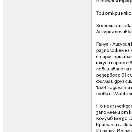
В Лигурия трад
Той откри няко
Хотели отговар
Лигурия почивка
Генуа - Лигурия
разположен на 
стария пристан
шхуна пират е 
повишаване на 
резервоар 61 с
филми и друг си
1534 година тя 
това е "Matiton
Но не изглежда
запомнени от к
Колумб Borgo L
вратата са вина
Испания, Итали