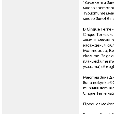
"Замъкът и вино
много гостоприе
Туристите млад
много вино! В п
В Cinque Terre 
Cinque Terre и
лимон и маслино
насаждения, дъ
Монтеросо, Вер
скалите. За да 
планинските пъ
улицата) свърз
Местни вина Джо
вино покупка в
типични ястия о
Cinque Terre н
Преди да можете