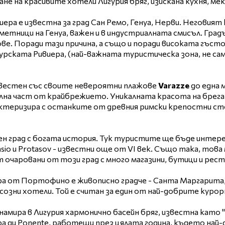
ане на красивите хотели Лигурия бряг, изискана кухня, ме
ера е известна за град Сан Ремо, Генуа, Нерви. Неговият 
метници на Генуа, важен и в индустриалната смисъл. Гра
ве. Поради тази причина, а също и поради високата гъст
гурската Ривиера, (най-важната туристическа зона, не са
вестен със своите невероятни плажове
Varazze
до една 
лна част от крайбрежието. Уникалната красота на брега
ктеризира с останките от древния римски крепостни сте
н град с богата история. Тук туристите ще бъде интер
sio и Protasov - известни още от VI век. Също така, тов
 очаровани от този град с много магазини, бутици и рес
а от Портофино е живописно градче - Санта Маргарита,
созни хотели. Той е считан за един от най-добрите курор
намира в Лигурия хармонично басейн бряг, известна като
а ди Ponente, работещи през цялата година, където най-