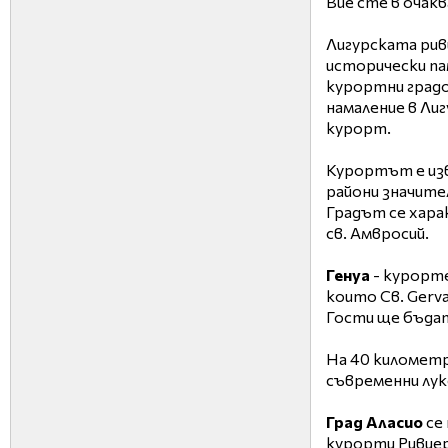
Вие сте в очакв
Лигурската риви
исторически па
курортни градо
намаление в Ли
курорт.
Курортът е из
райони значите
Градът се хара
св. Амвросий.
Генуа
- курорте
които Св. Gerva
Гости ще бъдат
На 40 километр
съвременни лук
Град Аласио
се 
курорти Ривиер