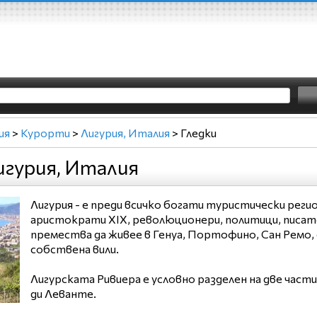
ия
>
Курорти
>
Лигурия, Италия
>
Гледки
игурия, Италия
Лигурия - е преди всичко богати туристически реги
аристократи XIX, революционери, политици, писат
премества да живее в Генуа, Портофино, Сан Ремо, 
собствена вили.
Лигурската Ривиера е условно разделен на две части:
ди Леванте.