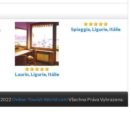
,
Spiaggia, Ligurie, Itálie
Laurin, Ligurie, Itálie
-2022
Online-Tourist-World.com
Všechna Práva Vyhrazena.