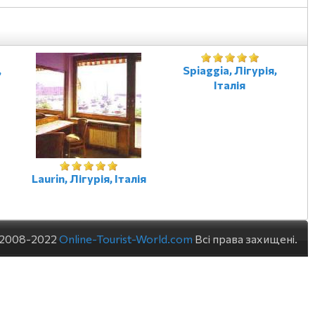
,
Spiaggia, Лігурія,
Італія
Laurin, Лігурія, Італія
 2008-2022
Online-Tourist-World.com
Всі права захищені.