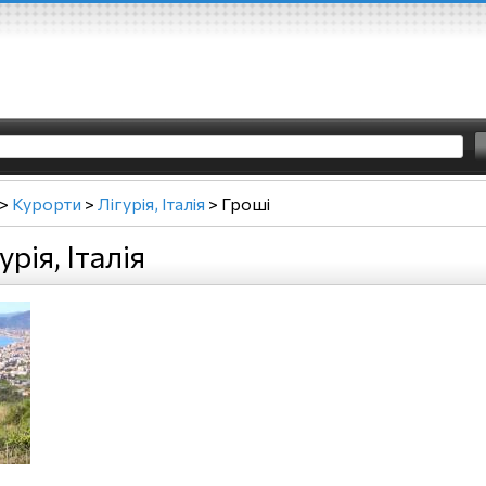
>
Курорти
>
Лігурія, Італія
>
Гроші
рія, Італія