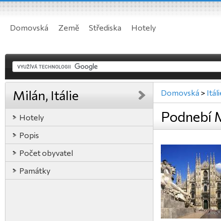
Domovská
Země
Střediska
Hotely
Milán, Itálie
Domovská
>
Itál
Podnebí Mi
Hotely
Popis
Počet obyvatel
Památky