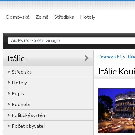
Domovská
Země
Střediska
Hotely
Itálie
Domovská
>
Itál
Itálie Kou
Střediska
Hotely
Popis
Podnebí
Politický systém
Počet obyvatel