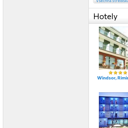
Všechna středisk
Hotely
Windsor, Rimini