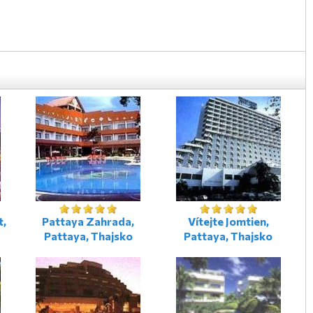
t,
Pattaya Zahrada,
Vítejte Jomtien,
Pattaya, Thajsko
Pattaya, Thajsko