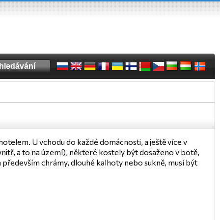
hotelem. U vchodu do každé domácnosti, a ještě více v
uvnitř, a to na území), některé kostely být dosaženo v botě,
 a především chrámy, dlouhé kalhoty nebo sukně, musí být