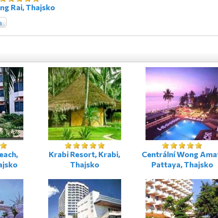
ng Rai, Thajsko
a
each,
Krabi Resort, Krabi,
Centrální Wong Ama
ajsko
Thajsko
Pattaya, Thajsko