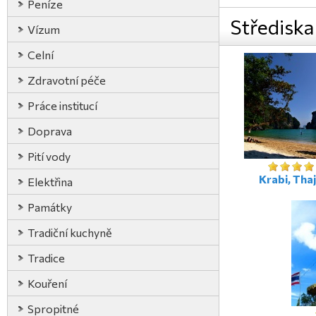
Peníze
Střediska
Vízum
Celní
Zdravotní péče
Práce institucí
Doprava
Pití vody
Krabi, Tha
Elektřina
Památky
Tradiční kuchyně
Tradice
Kouření
Spropitné