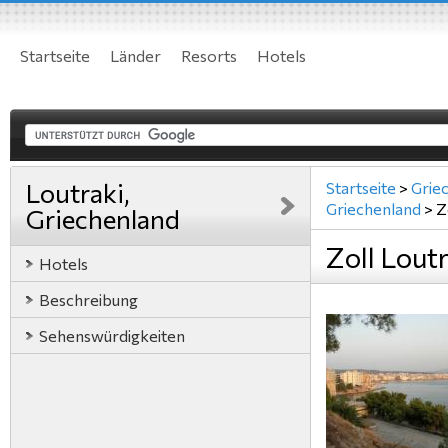
Startseite
Länder
Resorts
Hotels
Loutraki,
Startseite
>
Grie
Griechenland
>
Z
Griechenland
Zoll Lout
Hotels
Beschreibung
Sehenswürdigkeiten