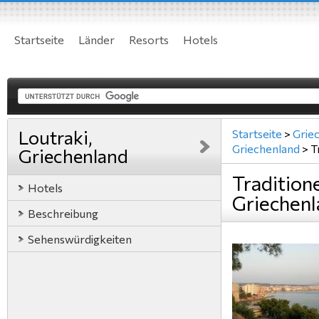
Startseite
Länder
Resorts
Hotels
Loutraki,
Startseite
>
Grie
Griechenland
>
T
Griechenland
Tradition
Hotels
Griechen
Beschreibung
Sehenswürdigkeiten