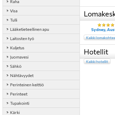
Raha
Visa
Lomakesk
Tulli
Lääketieteellinen apu
Sydney, Aust
Kaikki lomakohte
Laitosten työ
Kuljetus
Hotellit
Juomavesi
Kaikki hotellit
Sähkö
Nähtävyydet
Perinteinen keittiö
Perinteet
Tupakointi
Kärki