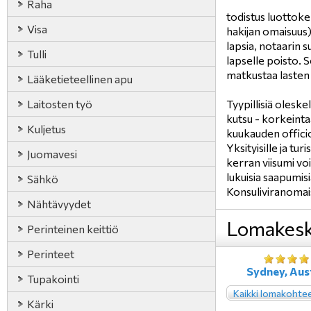
Raha
todistus luottokel
Visa
hakijan omaisuus),
lapsia, notaarin
Tulli
lapselle poisto. S
matkustaa lasten 
Lääketieteellinen apu
Laitosten työ
Tyypillisiä olesk
kutsu - korkeintaa
Kuljetus
kuukauden offici
Yksityisille ja tu
Juomavesi
kerran viisumi vo
lukuisia saapumis
Sähkö
Konsuliviranomai
Nähtävyydet
Lomakesk
Perinteinen keittiö
Perinteet
Sydney, Aust
Tupakointi
Kaikki lomakohte
Kärki