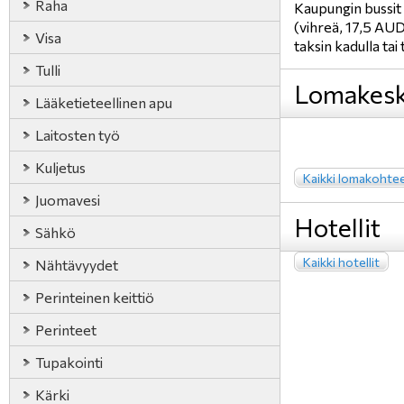
Raha
Kaupungin bussit 
(vihreä, 17,5 AUD
Visa
taksin kadulla tai
Tulli
Lomakesk
Lääketieteellinen apu
Laitosten työ
Kuljetus
Kaikki lomakohte
Juomavesi
Hotellit
Sähkö
Kaikki hotellit
Nähtävyydet
Perinteinen keittiö
Perinteet
Tupakointi
Kärki