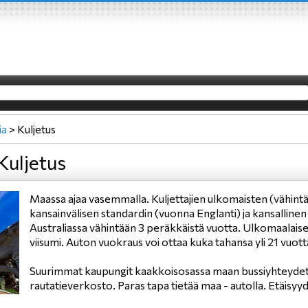
ia
>
Kuljetus
Kuljetus
Maassa ajaa vasemmalla. Kuljettajien ulkomaisten (vähintään
kansainvälisen standardin (vuonna Englanti) ja kansallinen 
Australiassa vähintään 3 peräkkäistä vuotta. Ulkomaalaiset
viisumi. Auton vuokraus voi ottaa kuka tahansa yli 21 vuot
Suurimmat kaupungit kaakkoisosassa maan bussiyhteydet li
rautatieverkosto. Paras tapa tietää maa - autolla. Etäis