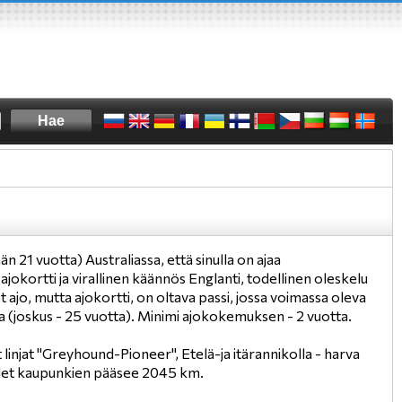
 21 vuotta) Australiassa, että sinulla on ajaa
ajokortti ja virallinen käännös Englanti, todellinen oleskelu
 ajo, mutta ajokortti, on oltava passi, jossa voimassa oleva
ta (joskus - 25 vuotta). Minimi ajokokemuksen - 2 vuotta.
njat "Greyhound-Pioneer", Etelä-ja itärannikolla - harva
yydet kaupunkien pääsee 2045 km.