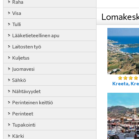
Raha
Visa
Lomakesk
Tulli
Lääketieteellinen apu
Laitosten työ
Kuljetus
Juomavesi
Sähkö
Kreeta, Kre
Nähtävyydet
Perinteinen keittiö
Perinteet
Tupakointi
Kärki