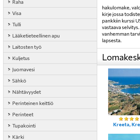
Raha
hakulomake, valok
Visa
kirje jossa todist
pankkiin kurssi U
Tulli
vastaava selvitys
vanhemman tarvits
Lääketieteellinen apu
lapsesta.
Laitosten työ
Lomakesk
Kuljetus
Juomavesi
Sähkö
Nähtävyydet
Perinteinen keittiö
Perinteet
Kreeta, Kre
Tupakointi
Kärki