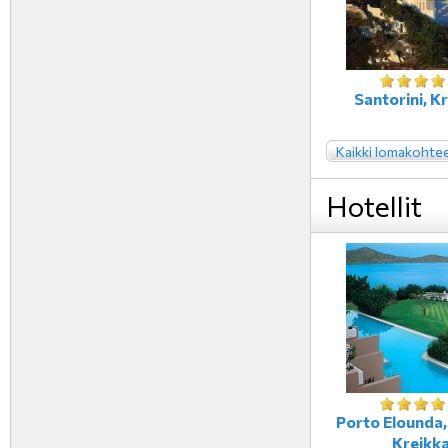
Santorini, K
Kaikki lomakohte
Hotellit
Porto Elounda,
Kreikk