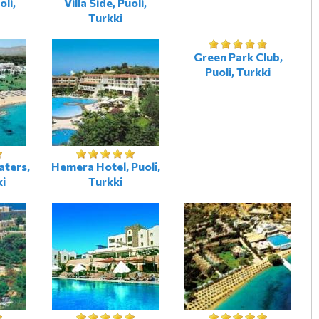
oli,
Villa Side, Puoli,
Turkki
Green Park Club,
Puoli, Turkki
aters,
Hemera Hotel, Puoli,
ki
Turkki