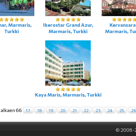
ar, Marmaris,
Iberostar Grand Azur,
Kervansara
Turkki
Marmaris, Turkki
Marmaris, Tu
Kaya Maris, Marmaris, Turkki
2 alkaen 66
17
18
19
20
21
22
23
24
25
2
© 2008-