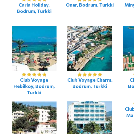
Caria Holiday,
Oner, Bodrum, Turkki
Min
Bodrum, Turkki
Club Voyage
Club Voyage Charm,
Cl
Hebilkoy, Bodrum,
Bodrum, Turkki
Bo
Turkki
Club
Mar