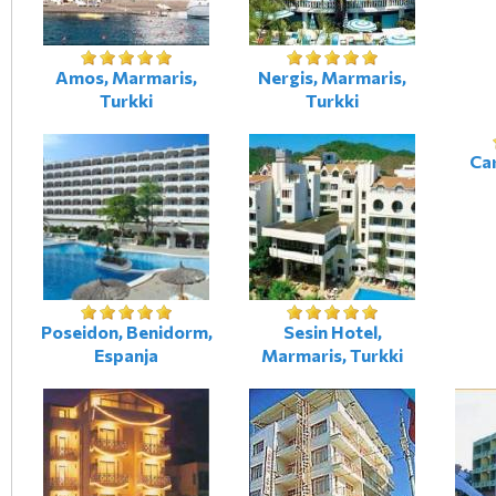
Amos, Marmaris,
Nergis, Marmaris,
Turkki
Turkki
Car
Poseidon, Benidorm,
Sesin Hotel,
Espanja
Marmaris, Turkki