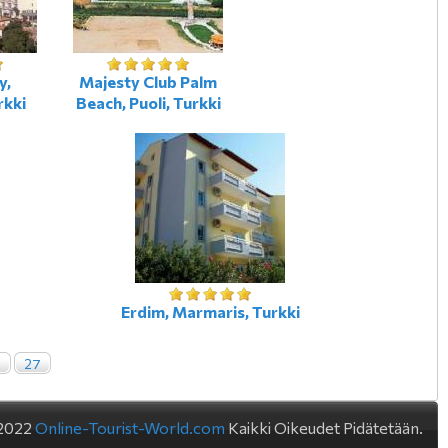
y,
Majesty Club Palm
rkki
Beach, Puoli, Turkki
Erdim, Marmaris, Turkki
6
27
2022
Online-Tourist-World.com
Kaikki Oikeudet Pidätetään.