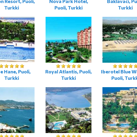
on Resort, Puoli,
Nova Park Hotel,
Baklavaci, Pu
Turkki
Puoli, Turkki
Turkki
e Hane, Puoli,
Royal Atlantis, Puoli,
Iberotel Blue W
Turkki
Turkki
Puoli, Turk