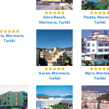
Emre Beach,
Pineta, Marma
Marmaris, Turkki
Turkki
ia, Marmaris,
Turkki
Karen, Marmaris,
Myra, Marmar
Turkki
Turkki