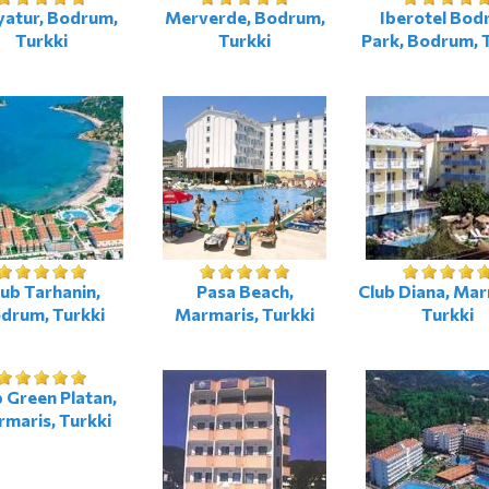
yatur, Bodrum,
Merverde, Bodrum,
Iberotel Bod
Turkki
Turkki
Park, Bodrum, 
ub Tarhanin,
Pasa Beach,
Club Diana, Mar
drum, Turkki
Marmaris, Turkki
Turkki
 Green Platan,
maris, Turkki