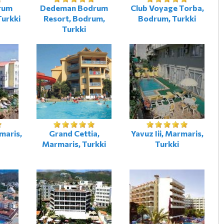
rum
Dedeman Bodrum
Club Voyage Torba,
Turkki
Resort, Bodrum,
Bodrum, Turkki
Turkki
maris,
Grand Cettia,
Yavuz Iii, Marmaris,
Marmaris, Turkki
Turkki