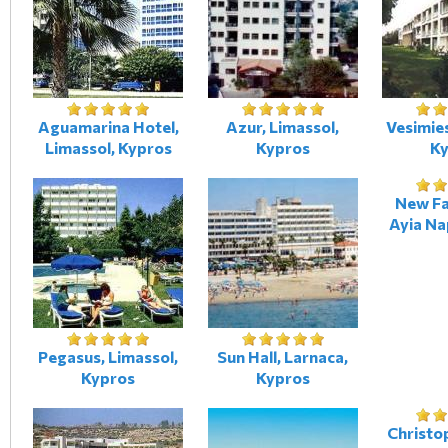
Aguamarina Hotel,
Azur, Limassol,
Vesimies
Limassol, Kypros
Kypros
K
New F
Ayia Na
Pegasus, Limassol,
Sun Hall, Larnaca,
Kypros
Kypros
Christop