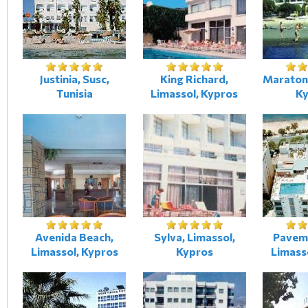
Justinia, Susc,
King Richard,
Maraton-
Tunisia
Limassol, Kypros
K
Avenida Beach,
Sylva, Limassol,
Pavem
Limassol, Kypros
Kypros
Limass