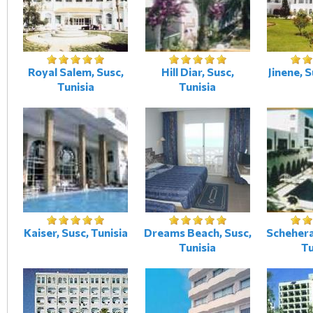
Royal Salem, Susc,
Hill Diar, Susc,
Jinene, S
Tunisia
Tunisia
Kaiser, Susc, Tunisia
Dreams Beach, Susc,
Schehera
Tunisia
Tu