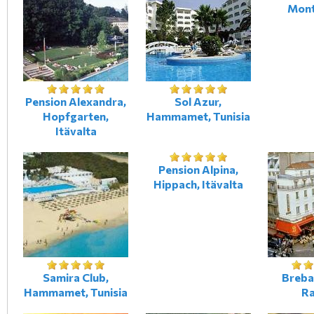
Mont
Pension Alexandra,
Sol Azur,
Hopfgarten,
Hammamet, Tunisia
Itävalta
Pension Alpina,
Hippach, Itävalta
Samira Club,
Breban
Hammamet, Tunisia
R