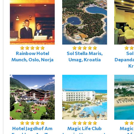
Rainbow Hotel
Sol Stella Maris,
So
Munch, Oslo, Norja
Umag, Kroatia
Depanda
Kr
Hotel Jagdhof Am
Magic Life Club
Magic 