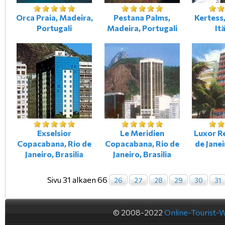
Orca Praia, Madeira,
Pestana Palms,
Kertess,
Portugali
Madeira, Portugali
It
Exselsior
Le Meridien
Luxor R
Copacabana, Rio de
Copacabana, Rio de
de Janei
Janeiro, Brasilia
Janeiro, Brasilia
Sivu 31 alkaen 66
26
27
28
29
30
31
© 2008-2022
Online-Tourist-