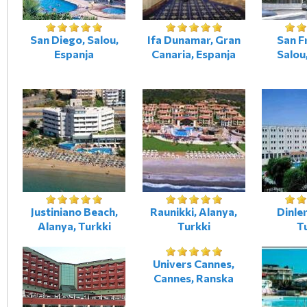
San Diego, Salou,
Ifa Dunamar, Gran
San F
Espanja
Canaria, Espanja
Salou
Justiniano Beach,
Raunikki, Alanya,
Dinler
Alanya, Turkki
Turkki
T
Univers Cannes,
Cannes, Ranska