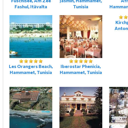
Fuschlsee, Am Zee
Jasmin, Hammamet,
Afr
Fashul, Itävalta
Tunisia
Hammame
Kirchp
Anton,
Les Orangers Beach,
Iberostar Phenicia,
Hammamet, Tunisia
Hammamet, Tunisia