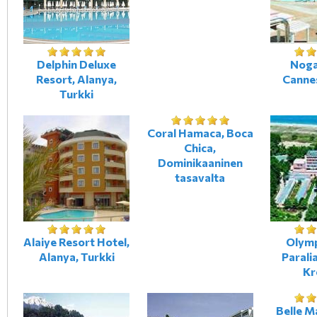
Delphin Deluxe
Noga
Resort, Alanya,
Canne
Turkki
Coral Hamaca, Boca
Chica,
Dominikaaninen
tasavalta
Alaiye Resort Hotel,
Olymp
Alanya, Turkki
Paralia
Kr
Belle Ma