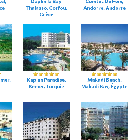
el,
Daphnila Bay
Comtes De Foix,
ce
Thalasso, Corfou,
Andorre, Andorre
Grèce
emer,
Kaplan Paradise,
Makadi Beach,
Kemer, Turquie
Makadi Bay, Égypte