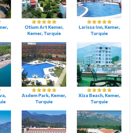
mer,
Otium Art Kemer,
Larissa Inn, Kemer,
Kemer, Turquie
Turquie
va,
Asdem Park, Kemer,
Xiza Beach, Kemer,
uie
Turquie
Turquie