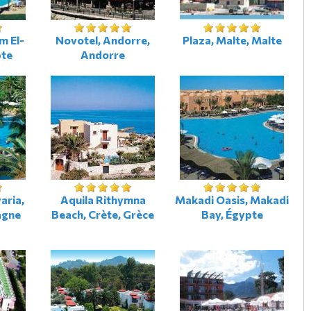
m El-
Novotel, Andorre,
Plaza, Malte, Malte
pte
Andorre
aria,
Aquila Rithymna
Makadi Oasis, Makadi
agne
Beach, Crète, Grèce
Bay, Égypte