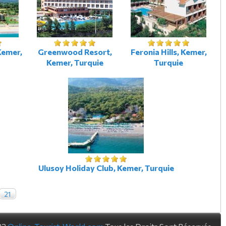
Kemer,
Greenwood Resort,
Feronia Hills, Kemer,
Kemer, Turquie
Turquie
Ulusoy Holiday Club, Kemer, Turquie
21