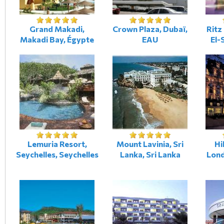
Grand Makadi,
Crown Plaza, Dubaï,
Ritz
Makadi Bay, Égypte
EAU
El-
Lemuria Resort,
Mount Lavinia, Sri
Hi
Seychelles, Seychelles
Lanka, Sri Lanka
Lond