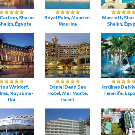
 Carlton, Sharm
Royal Palm, Maurice,
Marriott, Shar
Sheikh, Égypte
Maurice
Sheikh, Égy
lton Waldorf,
Daniel Dead Sea
Jardines De Niv
res, Royaume-
Hotel, Mer Morte,
Tenerife, Esp
Uni
Israël