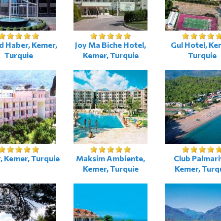
d Haber, Kemer,
Joy Ma Biche Hotel,
Gul Hotel, Ke
Turquie
Kemer, Turquie
Turquie
r, Kemer, Turquie
Maksim Ambiente,
Club Palmari
Kemer, Turquie
Kemer, Turq