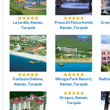
Le Jardin, Kemer,
Presa Di Finica Hotel,
Gran
Turquie
Kemer, Turquie
Fantazia Deluxe,
Mirage Park Resort,
Beltu
Kemer, Turquie
Kemer, Turquie
Dragos, Kemer,
Turquie