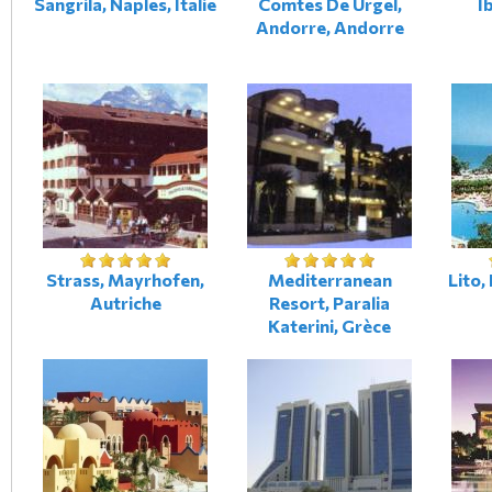
Sangrila, Naples, Italie
Comtes De Urgel,
I
Andorre, Andorre
Strass, Mayrhofen,
Mediterranean
Lito,
Autriche
Resort, Paralia
Katerini, Grèce