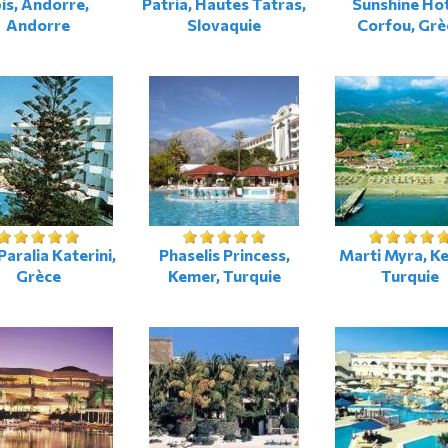
bis, Andorre,
Patria, Hautes Tatras,
Sunshine Hot
Andorre
Slovaquie
Corfou, Grè
 Paralia Katerini,
Phaselis Princess,
Marti Myra, K
Grèce
Kemer, Turquie
Turquie