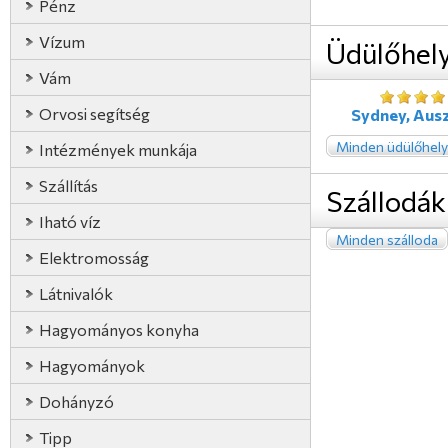
Pénz
Vízum
Üdülőhel
Vám
Orvosi segítség
Sydney, Ausz
Minden üdülőhely
Intézmények munkája
Szállítás
Szállodák
Iható víz
Minden szálloda
Elektromosság
Látnivalók
Hagyományos konyha
Hagyományok
Dohányzó
Tipp