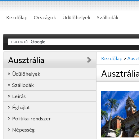
Kezdőlap
Országok
Üdülőhelyek
Szállodák
Ausztrália
Kezdőlap
>
Auszt
Ausztráli
Üdülőhelyek
Szállodák
Leírás
Éghajlat
Politikai rendszer
Népesség