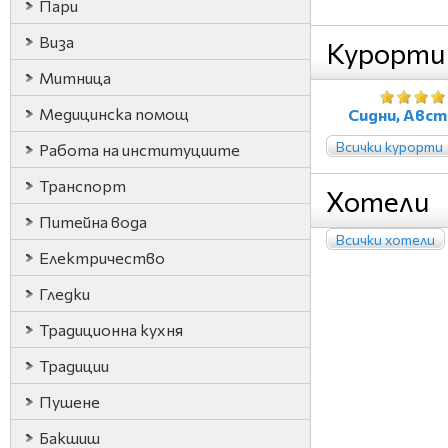
Пари
Виза
Курорти
Митница
Медицинска помощ
Сидни, Авст
Всички курорти
Работа на институциите
Транспорт
Хотели
Питейна вода
Всички хотели
Електричество
Гледки
Традиционна кухня
Традиции
Пушене
Бакшиш