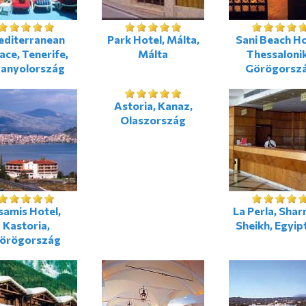
diterranean
Park Hotel, Málta,
Sani Beach Ho
ace, Tenerife,
Málta
Thessalonik
anyolország
Görögorsz
Astoria, Kanaz,
Olaszország
samis Hotel,
La Perla, Shar
Kastoria,
Sheikh, Egyi
örögország