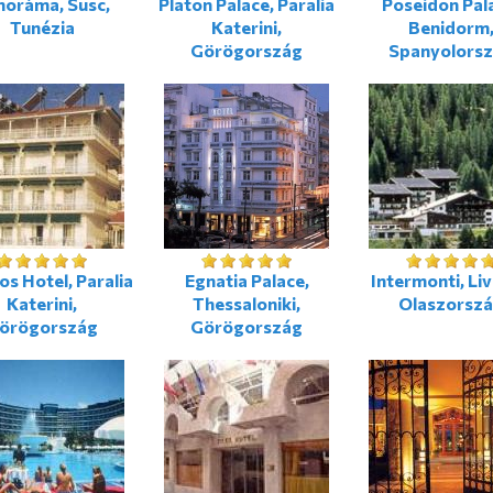
noráma, Susc,
Platon Palace, Paralia
Poseidon Pal
Tunézia
Katerini,
Benidorm
Görögország
Spanyolors
os Hotel, Paralia
Egnatia Palace,
Intermonti, Liv
Katerini,
Thessaloniki,
Olaszorsz
örögország
Görögország