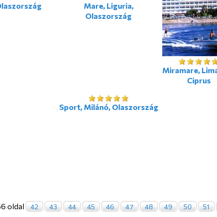
laszország
Mare, Liguria,
Olaszország
Miramare, Lima
Ciprus
Sport, Milánó, Olaszország
6 oldal
42
43
44
45
46
47
48
49
50
51