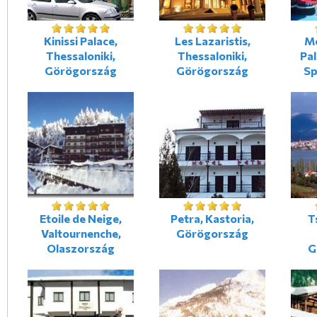
Kinissi Palace,
Les Lazaristis,
Me
Thessaloniki,
Thessaloniki,
Pal
Görögország
Görögország
Sp
Etoile de Neige,
Petra, Kastoria,
T
Valtournenche,
Görögország
Olaszország
G