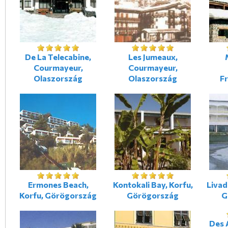
De La Telecabine,
Les Jumeaux,
Courmayeur,
Courmayeur,
Olaszország
Olaszország
F
Ermones Beach,
Kontokali Bay, Korfu,
Livad
Korfu, Görögország
Görögország
G
Des A