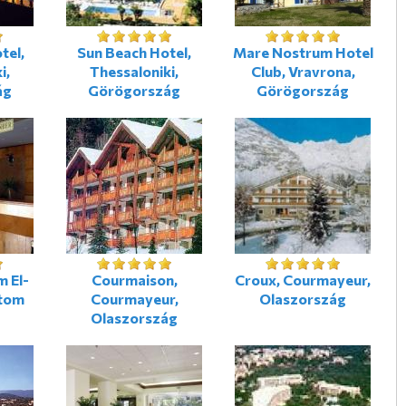
tel,
Sun Beach Hotel,
Mare Nostrum Hotel
i,
Thessaloniki,
Club, Vravrona,
ág
Görögország
Görögország
m El-
Courmaison,
Croux, Courmayeur,
ptom
Courmayeur,
Olaszország
Olaszország