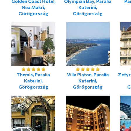
Golden Coast Hotel,
Olympian Bay, Paralia
Pa
Nea Makri,
Katerini,
Görögország
Görögország
Themis, Paralia
Villa Platon, Paralia
Zefyr
Katerini,
Katerini,
Görögország
Görögország
G