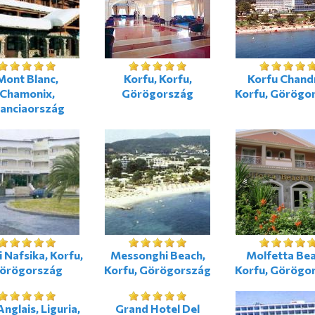
Mont Blanc,
Korfu, Korfu,
Korfu Chandr
Chamonix,
Görögország
Korfu, Görögo
ranciaország
i Nafsika, Korfu,
Messonghi Beach,
Molfetta Bea
örögország
Korfu, Görögország
Korfu, Görögo
nglais, Liguria,
Grand Hotel Del