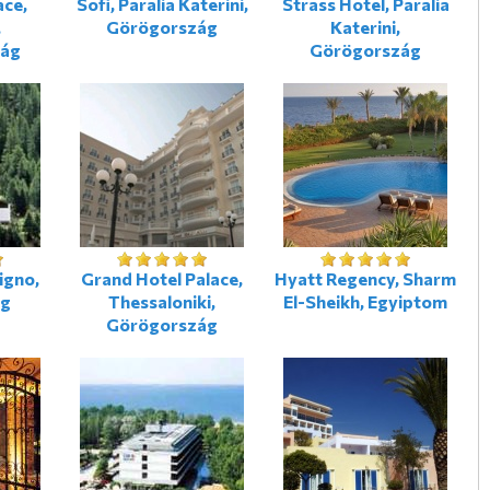
ace,
Sofi, Paralia Katerini,
Strass Hotel, Paralia
,
Görögország
Katerini,
zág
Görögország
igno,
Grand Hotel Palace,
Hyatt Regency, Sharm
ág
Thessaloniki,
El-Sheikh, Egyiptom
Görögország