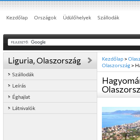
Kezdőlap
Országok
Üdülőhelyek
Szállodák
Liguria, Olaszország
Kezdőlap
>
Olas
Olaszország
>
H
Szállodák
Hagyomán
Leírás
Olaszors
Éghajlat
Látnivalók