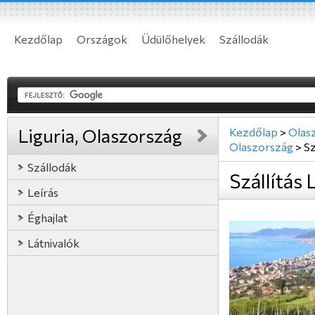
Kezdőlap
Országok
Üdülőhelyek
Szállodák
Liguria, Olaszország
Kezdőlap
>
Olas
Olaszország
>
Sz
Szállodák
Szállítás 
Leírás
Éghajlat
Látnivalók