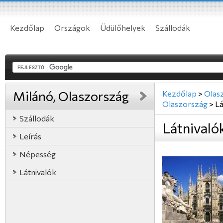
Kezdőlap
Országok
Üdülőhelyek
Szállodák
Milánó, Olaszország
Kezdőlap
>
Olas
Olaszország
>
Lá
Szállodák
Látnivaló
Leírás
Népesség
Látnivalók