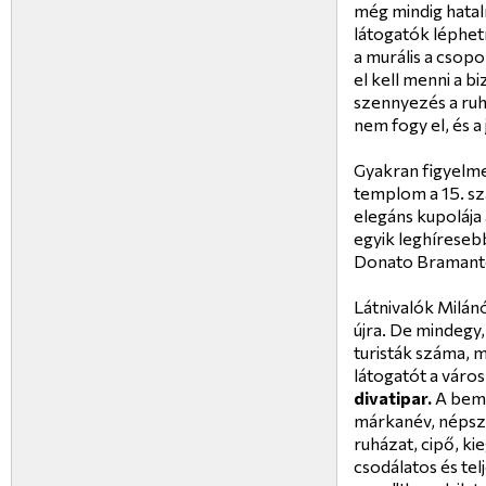
még mindig hatal
látogatók léphet
a murális a csop
el kell menni a b
szennyezés a ruhá
nem fogy el, és a
Gyakran figyelmen
templom a 15. s
elegáns kupolája
egyik leghíreseb
Donato Bramant
Látnivalók Milánó
újra. De mindegy,
turisták száma, 
látogatót a város 
divatipar.
A bemu
márkanév, népsze
ruházat, cipő, kie
csodálatos és tel