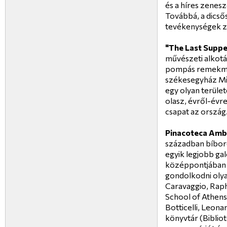
és a híres zenes
Továbbá, a dicső
tevékenységek zs
"The Last Supp
művészeti alkotás
pompás remekmű a
székesegyház Mil
egy olyan terüle
olasz, évről-évr
csapat az ország
Pinacoteca Amb
században bíbor
egyik legjobb ga
középpontjában m
gondolkodni olya
Caravaggio, Rapha
School of Athens"
Botticelli, Leo
könyvtár (Biblio