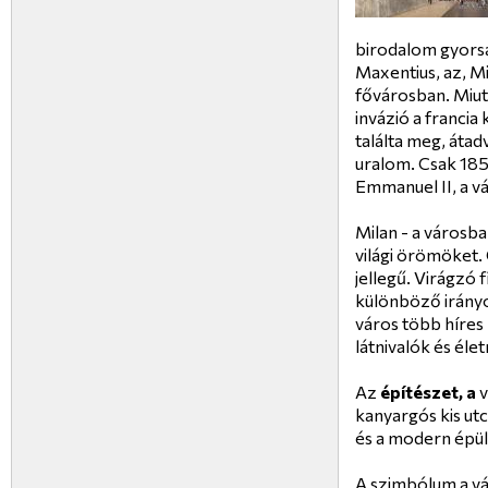
birodalom gyorsa
Maxentius, az, M
fővárosban. Miut
invázió a francia
találta meg, átad
uralom. Csak 18
Emmanuel II, a vá
Milan - a városb
világi örömöket. G
jellegű. Virágzó f
különböző irányo
város több híres 
látnivalók és éle
Az
építészet, a
v
kanyargós kis ut
és a modern épül
A szimbólum a vá