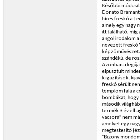
Későbbi módosítá
Donato Bramant
híres freskó a Le
amely egy nagy m
itt található, mí
angol irodalom a
nevezett freskó 
képzőművészet."
szándékú, de ross
Azonban a legúja
elpusztult minde
kiigazítások, kija
freskó sérült nem
templom fala a c
bombákat, hogy sz
második világháb
termék 3 év elhag
vacsora" nem más
amelyet egy nagy 
megtestesítő Jézu
"Bizony mondom 