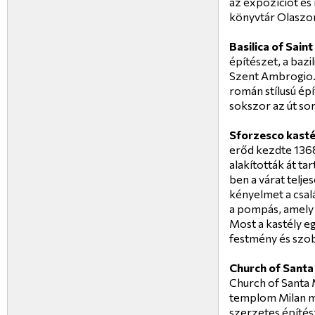
az expozíciót és
könyvtár Olaszo
Basilica of Sai
építészet, a bazi
Szent Ambrogio
román stílusú épí
sokszor az út sor
Sforzesco kasté
erőd kezdte 1368
alakították át ta
ben a várat telje
kényelmet a csal
a pompás, amely
Most a kastély e
festmény és szob
Church of Santa 
Church of Santa 
templom Milan m
szerzetes építés