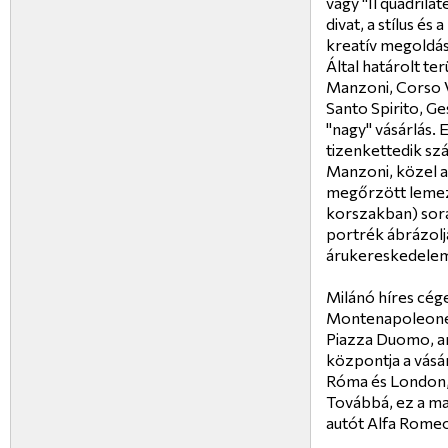
vagy "Il quadrilat
divat, a stílus és
kreatív megoldáso
Által határolt t
Manzoni, Corso V
Santo Spirito, G
"nagy" vásárlás. 
tizenkettedik sz
Manzoni, közel a
megőrzött lemez 
korszakban) során
portrék ábrázolj
árukereskedelem 
Milánó híres cége
Montenapoleone é
Piazza Duomo, am
központja a vásá
Róma és London, M
Továbbá, ez a ma
autót Alfa Romeo