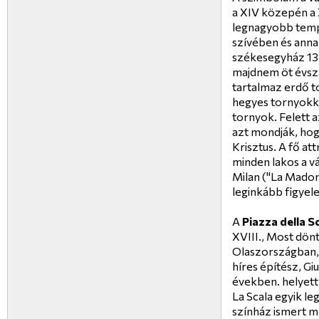
a XIV közepén a X
legnagyobb templ
szívében és anna
székesegyház 13
majdnem öt évszá
tartalmaz erdő 
hegyes tornyokka
tornyok. Felett 
azt mondják, hog
Krisztus. A fő at
minden lakos a v
Milan ("La Madonn
leginkább figyel
A
Piazza della S
XVIII., Most dö
Olaszországban, h
híres építész, G
években. helyett 
La Scala egyik l
színház ismert me