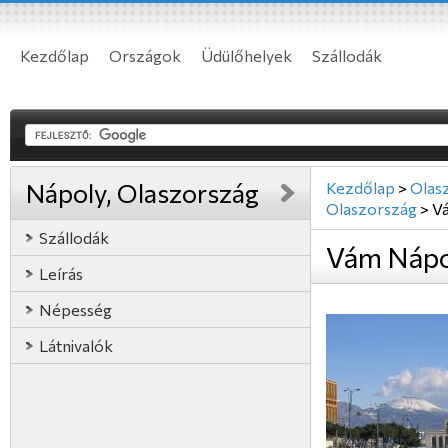
Kezdőlap
Országok
Üdülőhelyek
Szállodák
Nápoly, Olaszország
Kezdőlap
>
Olas
Olaszország
>
V
Szállodák
Vám Nápo
Leírás
Népesség
Látnivalók