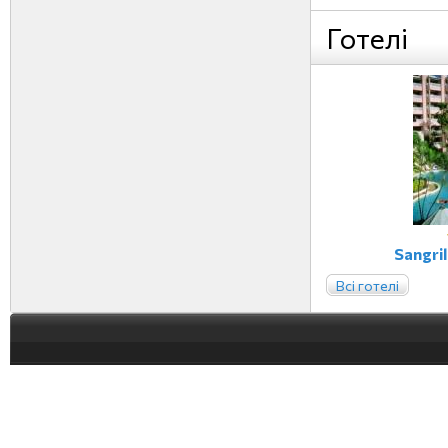
Готелі
Sangril
Всі готелі