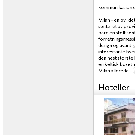
kommunikasjon og
Milan - en by i de
senteret av prov
bare en stolt se
forretningsmessige
design og avant-
interessante byen
den nest største 
en keltisk boset
Milan allerede...
Hoteller