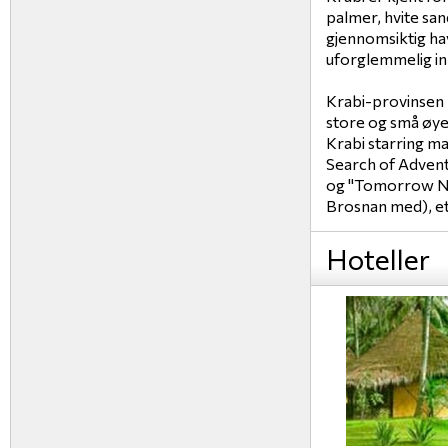
palmer, hvite san
gjennomsiktig hav
uforglemmelig in
Krabi-provinsen -
store og små øyer.
Krabi starring m
Search of Adven
og "Tomorrow Ne
Brosnan med), et
Hoteller