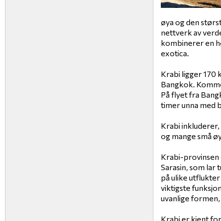
øya og den størs
nettverk av verde
kombinerer en hø
exotica.
Krabi ligger 170
Bangkok. Komme ti
På flyet fra Bangk
timer unna med b
Krabi inkluderer,
og mange små øy
Krabi-provinsen e
Sarasin, som lar t
på ulike utflukte
viktigste funksj
uvanlige formen,
Krabi er kjent fo