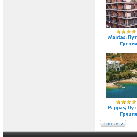
Mantas, Лут
Греци
Pappas, Лут
Греци
Все отели