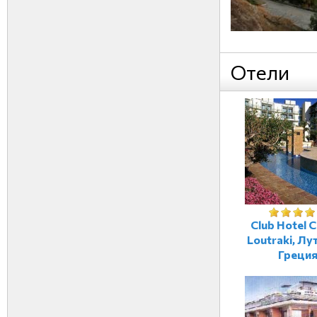
Отели
Club Hotel C
Loutraki, Лу
Греци