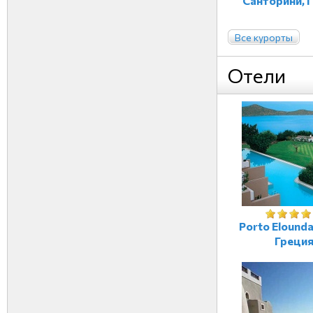
Санторини, 
Все курорты
Отели
Porto Elounda
Греци