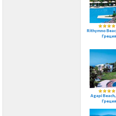
Rithymno Beac
Греци
Agapi Beach,
Греци