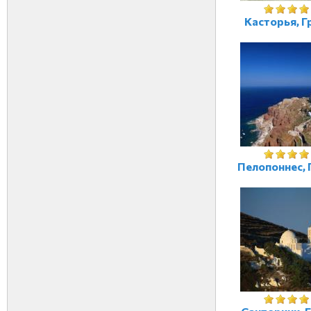
Касторья, Г
Пелопоннес, 