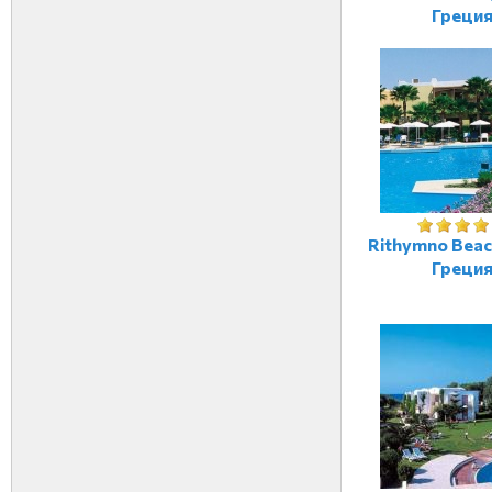
Греци
Rithymno Beac
Греци