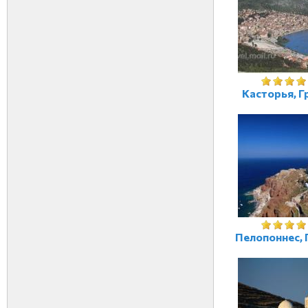
Касторья, Г
Пелопоннес, 