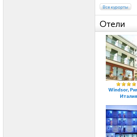
Все курорты
Отели
Windsor, Ри
Итали